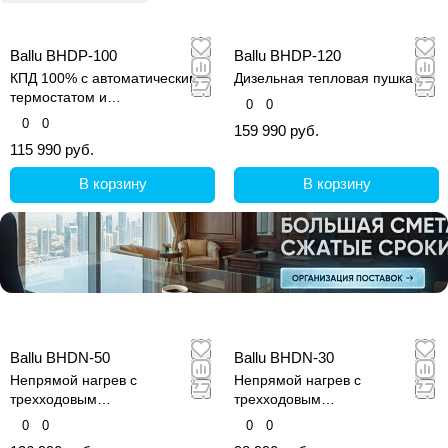
Ballu BHDP-100
Ballu BHDP-120
КПД 100% с автоматическим
Дизельная тепловая пушка
термостатом и
0
0
многоуровневой защитой.
0
0
159 990 руб.
115 990 руб.
В корзину
В корзину
Ballu BHDN-50
Ballu BHDN-30
Непрямой нагрев с
Непрямой нагрев с
трехходовым
трехходовым
теплообменником AISI 310S
теплообменником AISI 310S –
0
0
0
0
отводит продукты горения для
чистый воздух без продуктов