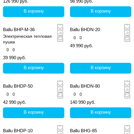
126 990 руб.
98 990 руб.
чистого воздуха в помещении.
сгорания в агрессивных
средах.
В корзину
В корзину
Ballu BHP-M-36
Ballu BHDN-20
Электрическая тепловая
0
0
пушка
49 990 руб.
0
0
39 990 руб.
В корзину
В корзину
Ballu BHDP-50
Ballu BHDN-80
0
0
0
0
42 990 руб.
140 990 руб.
В корзину
В корзину
Ballu BHDP-10
Ballu BHG-85