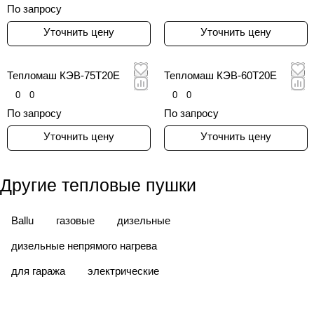
По запросу
автоматическим
поддержанием заданной
Уточнить цену
Уточнить цену
температуры от +5 °С до +40
°С за счет встроенного
терморегулятора.
Тепломаш КЭВ-75Т20Е
Тепломаш КЭВ-60Т20Е
0
0
0
0
По запросу
По запросу
Уточнить цену
Уточнить цену
Другие тепловые пушки
Ballu
газовые
дизельные
дизельные непрямого нагрева
для гаража
электрические