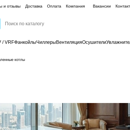
ы и отзывы
Доставка
Оплата
Компания
Вакансии
Контак
 / VRF
Фанкойлы
Чиллеры
Вентиляция
Осушители
Увлажните
ленные котлы