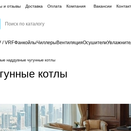
ы и отзывы
Доставка
Оплата
Компания
Вакансии
Контак
 / VRF
Фанкойлы
Чиллеры
Вентиляция
Осушители
Увлажните
ые наддувные чугунные котлы
гунные котлы