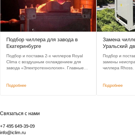
Подбор чиллера для завода в
Замена чилле
Екатеринбурге
Уральский дв
Подбор и поставка 2-х чиллеров Royal
Подбор и постав
Clima с воздушным охлаждением для
замены неиспра
завода «Электротехнология». Главные
чиллера Rhoss.
критерии: невысокая цена, наличие на
позволил сохра
складе, короткий срок доставки.
систему коммун
Подробнее
Подробнее
изменений.
Связаться с нами
+7 495 649-39-09
info@iclim.ru