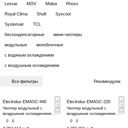
Lessar
MDV
Midea
Rhoss
Royal Clima
Shuft
Syscool
Systemair
TCL
бесконденсаторные
мини-чиллеры
модульные
моноблочные
с водяным охлаждением
с воздушным охлаждением
Все фильтры
Рекомендуем
Electrolux EMASC-440
Electrolux EMASC-220
Чиллер модульный с
Чиллер модульный с
воздушным охлаждением
воздушным охлаждением
конденсатора
конденсатора
0
0
0
0