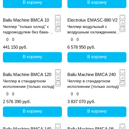
В корзину
В корзину
Ballu Machine BMCA 10
Electrolux EMASC-880 V2
Чиллер "только холод" с
Чиллер модульный с
гидромодулем без бака-
воздушным охлаждением
аккумулятора
конденсатора
0
0
0
0
441 150 руб.
6 578 950 руб.
В корзину
В корзину
Ballu Machine BMCA 120
Ballu Machine BMCA 240
Чиллер в стандартном
Чиллер в стандартном
исполнении (только холод)
исполнении (только холод)
0
0
0
0
2 576 390 руб.
3 837 070 руб.
В корзину
В корзину
Ballu Machine BMCA 140
Ballu Machine BMCA 08