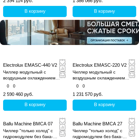
2 394 114 руб.
1 386 066 руб.
В корзину
В корзину
Electrolux EMASC-440 V2
Electrolux EMASC-220 V2
Чиллер модульный с
Чиллер модульный с
воздушным охлаждением
воздушным охлаждением
конденсатора
конденсатора
0
0
0
0
2 590 460 руб.
1 231 570 руб.
В корзину
В корзину
Ballu Machine BMCA 07
Ballu Machine BMCA 27
Чиллер "только холод" с
Чиллер "только холод" с
гидромодулем без бака-
гидромодулем без бака-