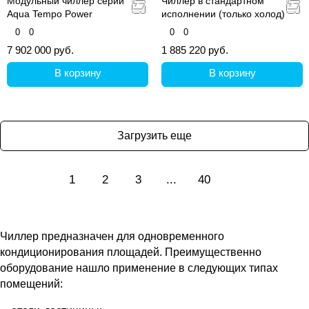
Модульный чиллер серии
Чиллер в стандартном
Aqua Tempo Power
исполнении (только холод)
0
0
0
0
7 902 000 руб.
1 885 220 руб.
В корзину
В корзину
Загрузить еще
1
2
3
...
40
Чиллер предназначен для одновременного
кондиционирования площадей. Преимущественно
оборудование нашло применение в следующих типах
помещений: