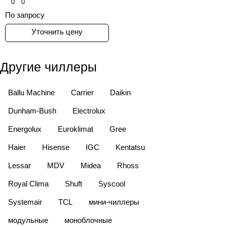
0
0
По запросу
Уточнить цену
Другие чиллеры
Ballu Machine
Carrier
Daikin
Dunham-Bush
Electrolux
Energolux
Euroklimat
Gree
Haier
Hisense
IGC
Kentatsu
Lessar
MDV
Midea
Rhoss
Royal Clima
Shuft
Syscool
Systemair
TCL
мини-чиллеры
модульные
моноблочные