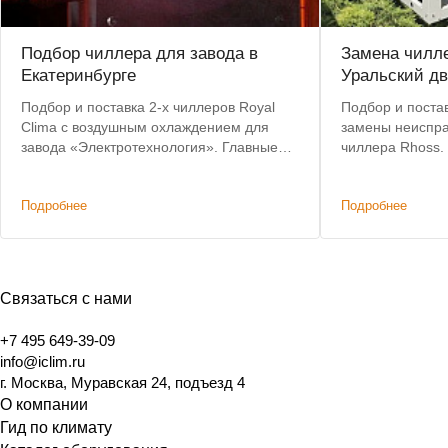
Подбор чиллера для завода в
Замена чилле
Екатеринбурге
Уральский дв
Подбор и поставка 2-х чиллеров Royal
Подбор и постав
Clima с воздушным охлаждением для
замены неиспра
завода «Электротехнология». Главные
чиллера Rhoss.
критерии: невысокая цена, наличие на
позволил сохра
складе, короткий срок доставки.
систему коммун
Подробнее
Подробнее
изменений.
Связаться с нами
+7 495 649-39-09
info@iclim.ru
г. Москва, Муравская 24, подъезд 4
О компании
Гид по климату