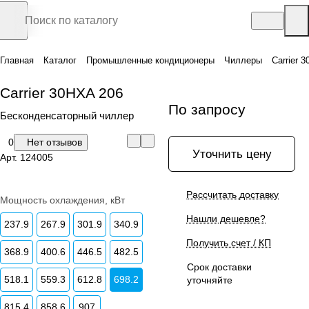
Главная
Каталог
Промышленные кондиционеры
Чиллеры
Carrier 
Carrier 30HXA 206
По запросу
Бесконденсаторный чиллер
0
Нет отзывов
Уточнить цену
Арт.
124005
Рассчитать доставку
Мощность охлаждения, кВт
Нашли дешевле?
237.9
267.9
301.9
340.9
Получить счет / КП
368.9
400.6
446.5
482.5
Срок доставки
518.1
559.3
612.8
698.2
уточняйте
815.4
858.6
907