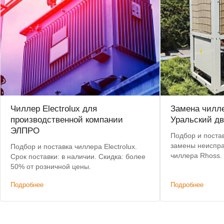
Чиллер Electrolux для
Замена чилле
производственной компании
Уральский дв
ЭЛПРО
Подбор и постав
замены неиспра
Подбор и поставка чиллера Electrolux.
чиллера Rhoss.
Срок поставки: в наличии. Скидка: более
позволил сохра
50% от розничной цены.
систему коммун
Подробнее
Подробнее
изменений.