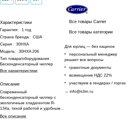
Все товары Carrier
Характеристики
Гарантия
:
1 год
Все товары категории
Страна бренда
:
США
Серия
:
30HXA
Для юрлиц — без наценок
Модель
:
30HXA 206
персональный менеджер
Тип товара/оборудования
:
решает все вопросы
Бесконденсаторный чиллер
грамотные документы
Все характеристики
возмещение НДС 22%
участвуем в тендерах / торгах
Описание
→
info@iclim.ru
Современный
бесконденсаторный чиллер с
экологичным хладагентом R-
134a, тихой работой и удобным
обслуживанием для больших
Все описание
площадей.