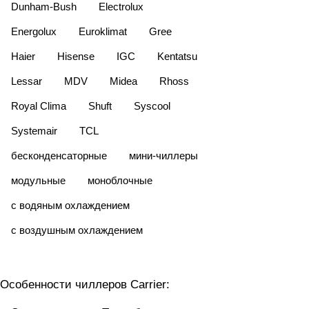
Dunham-Bush
Electrolux
Energolux
Euroklimat
Gree
Haier
Hisense
IGC
Kentatsu
Lessar
MDV
Midea
Rhoss
Royal Clima
Shuft
Syscool
Systemair
TCL
бесконденсаторные
мини-чиллеры
модульные
моноблочные
с водяным охлаждением
с воздушным охлаждением
Особенности чиллеров Carrier: