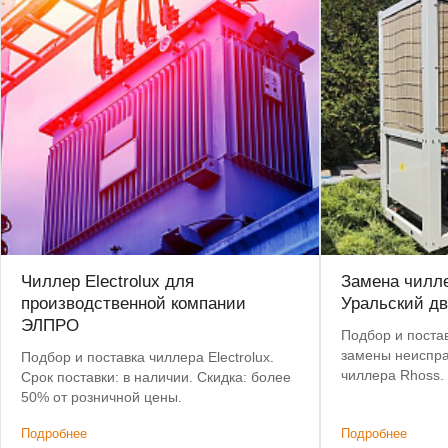
Чиллер Electrolux для
Замена чилле
производственной компании
Уральский дв
ЭЛПРО
Подбор и постав
замены неиспра
Подбор и поставка чиллера Electrolux.
чиллера Rhoss.
Срок поставки: в наличии. Скидка: более
позволил сохра
50% от розничной цены.
систему коммун
Подробнее
Подробнее
изменений.