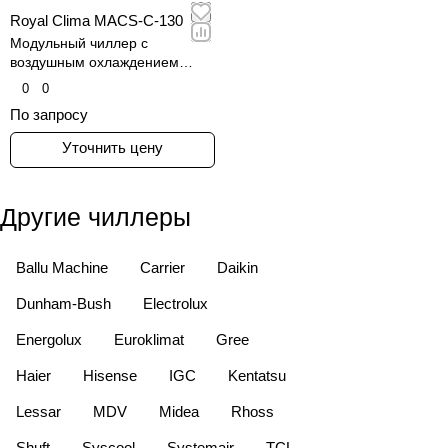
Royal Clima MACS-С-130
Модульный чиллер с
воздушным охлаждением
конденсатора
0
0
По запросу
Уточнить цену
Другие чиллеры
Ballu Machine
Carrier
Daikin
Dunham-Bush
Electrolux
Energolux
Euroklimat
Gree
Haier
Hisense
IGC
Kentatsu
Lessar
MDV
Midea
Rhoss
Shuft
Syscool
Systemair
TCL