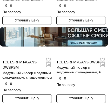
0
0
0
0
По запросу
По запросу
Уточнить цену
Уточнить цену
TCL LSRFM140/AN3-
TCL LSRFM70/AN3-DWBP
DWBPSM
Модульный чиллер с
воздушным охлаждением, без
Модульный чиллер с водяным
гидромодуля
охлаждением, с гидромодулем
0
0
0
0
По запросу
По запросу
Уточнить цену
Уточнить цену