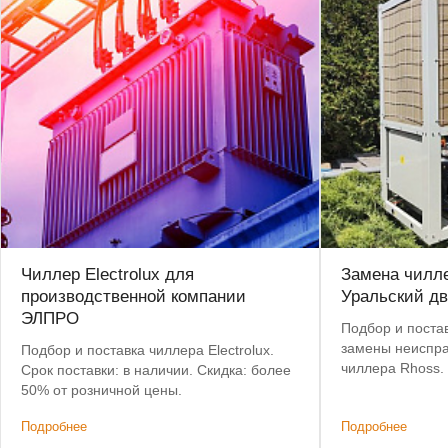
Чиллер Electrolux для
Замена чилле
производственной компании
Уральский дв
ЭЛПРО
Подбор и постав
замены неиспра
Подбор и поставка чиллера Electrolux.
чиллера Rhoss.
Срок поставки: в наличии. Скидка: более
позволил сохра
50% от розничной цены.
систему коммун
Подробнее
Подробнее
изменений.