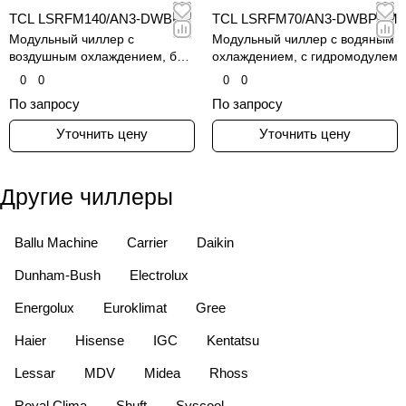
TCL LSRFM140/AN3-DWBP
TCL LSRFM70/AN3-DWBPSM
Модульный чиллер с
Модульный чиллер с водяным
воздушным охлаждением, без
охлаждением, с гидромодулем
гидромодуля
0
0
0
0
По запросу
По запросу
Уточнить цену
Уточнить цену
Другие чиллеры
Ballu Machine
Carrier
Daikin
Dunham-Bush
Electrolux
Energolux
Euroklimat
Gree
Haier
Hisense
IGC
Kentatsu
Lessar
MDV
Midea
Rhoss
Royal Clima
Shuft
Syscool