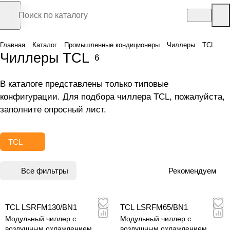
Главная
Каталог
Промышленные кондиционеры
Чиллеры
TCL
Чиллеры TCL
6
В каталоге представлены только типовые
конфигурации. Для подбора чиллера TCL, пожалуйста,
заполните
опросный лист
.
TCL
Все фильтры
Рекомендуем
TCL LSRFM130/BN1
TCL LSRFM65/BN1
Модульный чиллер с
Модульный чиллер с
воздушным охлаждением
воздушным охлаждением