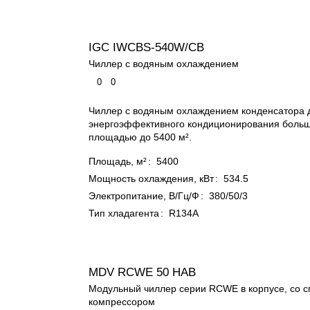
IGC IWCBS-540W/CB
Чиллер c водяным охлаждением
0
0
Чиллер с водяным охлаждением конденсатора 
энергоэффективного кондиционирования боль
площадью до 5400 м².
Площадь, м²
:
5400
Мощность охлаждения, кВт
:
534.5
Электропитание, В/Гц/Ф
:
380/50/3
Тип хладагента
:
R134A
MDV RCWE 50 HAB
Модульный чиллер серии RCWE в корпусе, со 
компрессором