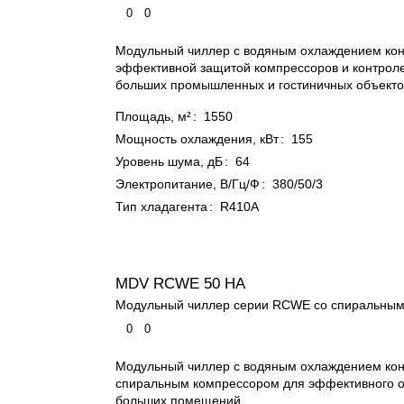
0
0
Модульный чиллер с водяным охлаждением кон
эффективной защитой компрессоров и контрол
больших промышленных и гостиничных объекто
Площадь, м²
:
1550
Мощность охлаждения, кВт
:
155
Уровень шума, дБ
:
64
Электропитание, В/Гц/Ф
:
380/50/3
Тип хладагента
:
R410A
MDV RCWE 50 HA
Модульный чиллер серии RCWE со спиральным
0
0
Модульный чиллер с водяным охлаждением кон
спиральным компрессором для эффективного 
больших помещений.