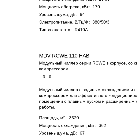
Мощность обогрева, кВт
:
170
Уровень шума, дБ
:
64
Электропитание, В/Гц/Ф
:
380/50/3
Тип хладагента
:
R410A
MDV RCWE 110 HAB
Модульный чиллер серии RCWE в корпусе, со 
компрессором
0
0
Модульный чиллер с водяным охлаждением и 
компрессором для эффективного кондиционир
помещений с плавным пуском и расширенным 
работы.
Площадь, м²
:
3620
Мощность охлаждения, кВт
:
362
Уровень шума, дБ
:
67