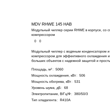
MDV RHWE 145 HAB
Модульный чиллер серии RHWE в корпусе, со 
компрессором
0
0
Модульный чиллер с водяным конденсатором 
компрессором для эффективного охлаждения и
больших объектов с надежной защитой и прост
Площадь, м²
:
5060
Мощность охлаждения, кВт
:
506
Мощность обогрева, кВт
:
531
Уровень шума, дБ
:
68
Электропитание, В/Гц/Ф
:
380/50/3
Тип хладагента
:
R410A