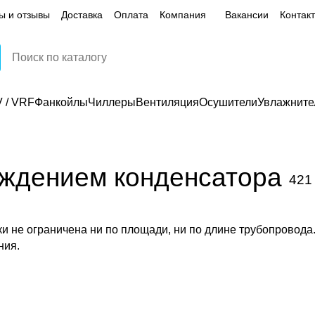
ы и отзывы
Доставка
Оплата
Компания
Вакансии
Контак
 / VRF
Фанкойлы
Чиллеры
Вентиляция
Осушители
Увлажните
ждением конденсатора
421
 не ограничена ни по площади, ни по длине трубопровода.
ния.