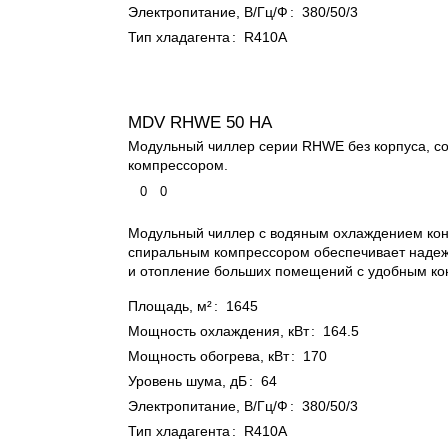
Электропитание, В/Гц/Ф
:
380/50/3
Тип хладагента
:
R410A
MDV RHWE 50 HA
Модульный чиллер серии RHWE без корпуса, с
компрессором.
0
0
Модульный чиллер с водяным охлаждением кон
спиральным компрессором обеспечивает наде
и отопление больших помещений с удобным ко
Площадь, м²
:
1645
Мощность охлаждения, кВт
:
164.5
Мощность обогрева, кВт
:
170
Уровень шума, дБ
:
64
Электропитание, В/Гц/Ф
:
380/50/3
Тип хладагента
:
R410A