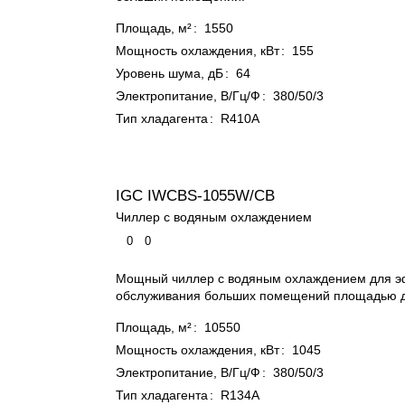
Площадь, м²
:
1550
Мощность охлаждения, кВт
:
155
Уровень шума, дБ
:
64
Электропитание, В/Гц/Ф
:
380/50/3
Тип хладагента
:
R410A
IGC IWCBS-1055W/CB
Чиллер c водяным охлаждением
0
0
Мощный чиллер с водяным охлаждением для э
обслуживания больших помещений площадью д
Площадь, м²
:
10550
Мощность охлаждения, кВт
:
1045
Электропитание, В/Гц/Ф
:
380/50/3
Тип хладагента
:
R134A