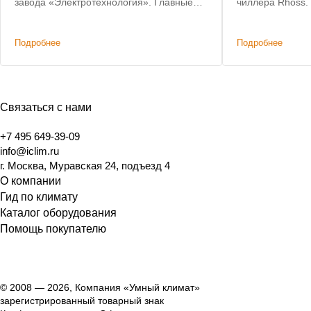
завода «Электротехнология». Главные
чиллера Rhoss.
критерии: невысокая цена, наличие на
позволил сохра
складе, короткий срок доставки.
систему коммун
Подробнее
Подробнее
изменений.
Связаться с нами
+7 495 649-39-09
info@iclim.ru
г. Москва, Муравская 24, подъезд 4
О компании
Гид по климату
Каталог оборудования
Помощь покупателю
© 2008 — 2026, Компания «Умный климат»
зарегистрированный товарный знак