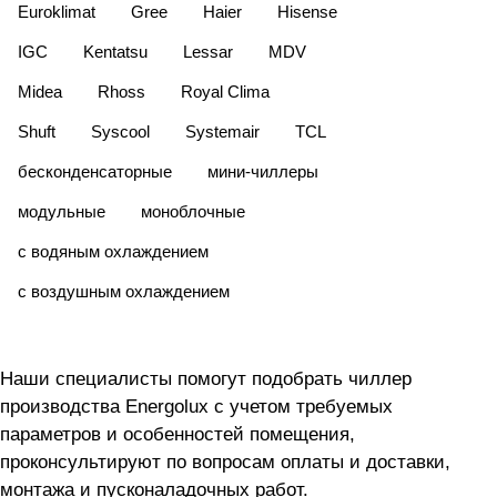
Euroklimat
Gree
Haier
Hisense
IGC
Kentatsu
Lessar
MDV
Midea
Rhoss
Royal Clima
Shuft
Syscool
Systemair
TCL
бесконденсаторные
мини-чиллеры
модульные
моноблочные
с водяным охлаждением
с воздушным охлаждением
Наши специалисты помогут подобрать чиллер
производства Energolux с учетом требуемых
параметров и особенностей помещения,
проконсультируют по вопросам оплаты и доставки,
монтажа и пусконаладочных работ.