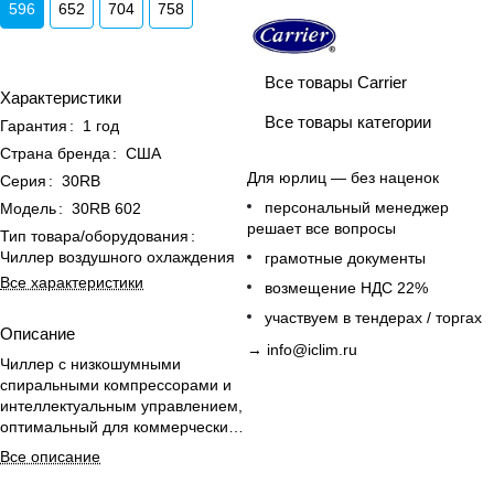
596
652
704
758
Все товары Carrier
Характеристики
Все товары категории
Гарантия
:
1 год
Страна бренда
:
США
Для юрлиц — без наценок
Серия
:
30RB
персональный менеджер
Модель
:
30RB 602
решает все вопросы
Тип товара/оборудования
:
Чиллер воздушного охлаждения
грамотные документы
Все характеристики
возмещение НДС 22%
участвуем в тендерах / торгах
Описание
→
info@iclim.ru
Чиллер с низкошумными
спиральными компрессорами и
интеллектуальным управлением,
оптимальный для коммерческих
и промышленных систем
Все описание
охлаждения.