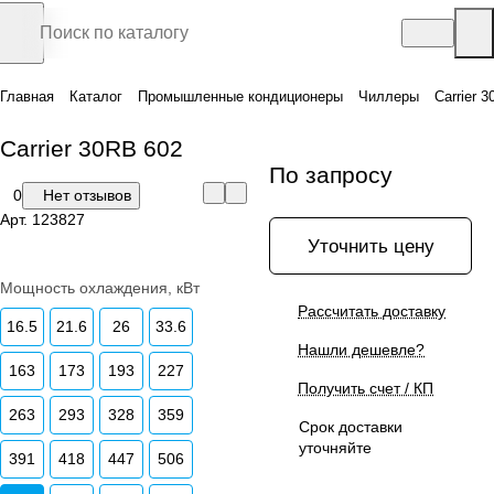
Главная
Каталог
Промышленные кондиционеры
Чиллеры
Carrier 
Carrier 30RB 602
По запросу
0
Нет отзывов
Арт.
123827
Уточнить цену
Мощность охлаждения, кВт
Рассчитать доставку
16.5
21.6
26
33.6
Нашли дешевле?
163
173
193
227
Получить счет / КП
263
293
328
359
Срок доставки
уточняйте
391
418
447
506