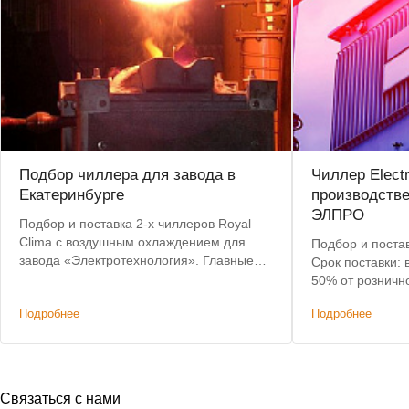
Подбор чиллера для завода в
Чиллер Elect
Екатеринбурге
производств
ЭЛПРО
Подбор и поставка 2-х чиллеров Royal
Clima с воздушным охлаждением для
Подбор и постав
завода «Электротехнология». Главные
Срок поставки: 
критерии: невысокая цена, наличие на
50% от розничн
складе, короткий срок доставки.
Подробнее
Подробнее
Связаться с нами