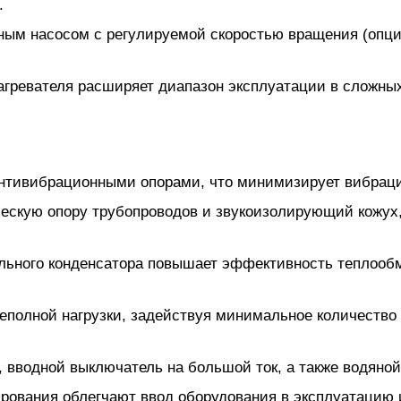
.
жным насосом с регулируемой скоростью вращения (опци
гревателя расширяет диапазон эксплуатации в сложных
антивибрационными опорами, что минимизирует вибрац
ическую опору трубопроводов и звукоизолирующий кожу
льного конденсатора повышает эффективность теплооб
еполной нагрузки, задействуя минимальное количество
 вводной выключатель на большой ток, а также водяно
ирования облегчают ввод оборудования в эксплуатацию 