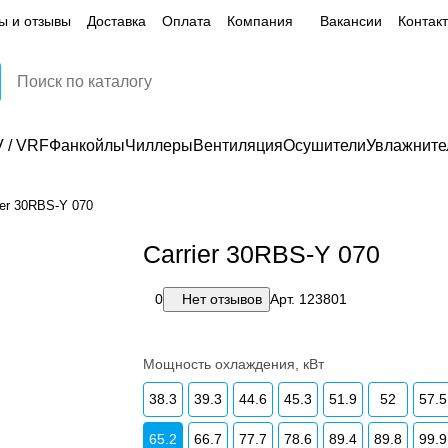
ы и отзывы
Доставка
Оплата
Компания
Вакансии
Контак
 / VRF
Фанкойлы
Чиллеры
Вентиляция
Осушители
Увлажните
ier 30RBS-Y 070
Carrier 30RBS-Y 070
0
Нет отзывов
Арт.
123801
Мощность охлаждения, кВт
38.3
39.3
44.6
45.3
51.9
52
57.5
65.2
66.7
77.7
78.6
89.4
89.8
99.9