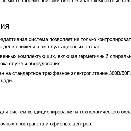
льными теплообменниками обеспечивает компактные габ
ния
оадаптивная система позволяет не только контролирова
ведет к снижению эксплуатационных затрат.
твенных комплектующих, включая герметичный спираль
рока службы оборудования.
тан на стандартное трехфазное электропитание 380В/50Г
ощади.
для систем кондиционирования и технологического охл
вочных пространств и офисных центров.