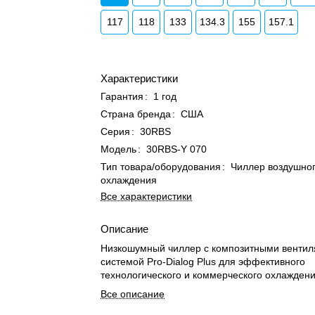
117
118
133
134.3
155
157.1
Характеристики
Гарантия
:
1 год
Страна бренда
:
США
Серия
:
30RBS
Модель
:
30RBS-Y 070
Тип товара/оборудования
:
Чиллер воздушно
охлаждения
Все характеристики
Описание
Низкошумный чиллер с композитными вентил
системой Pro-Dialog Plus для эффективного
технологического и коммерческого охлаждени
Все описание