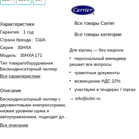
Все товары Carrier
Характеристики
Гарантия
:
1 год
Все товары категории
Страна бренда
:
США
Серия
:
30HXA
Для юрлиц — без наценок
Модель
:
30HXA 171
персональный менеджер
Тип товара/оборудования
:
решает все вопросы
Бесконденсаторный чиллер
грамотные документы
Все характеристики
возмещение НДС 22%
участвуем в тендерах / торгах
Описание
→
info@iclim.ru
Бесконденсаторный чиллер с
двухвинтовыми компрессорами,
низким уровнем шума и
автоуправлением, подходит для
охлаждения больших
Все описание
промышленных площадей.