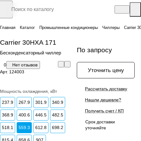
Главная
Каталог
Промышленные кондиционеры
Чиллеры
Carrier 
Carrier 30HXA 171
По запросу
Бесконденсаторный чиллер
0
Нет отзывов
Уточнить цену
Арт.
124003
Рассчитать доставку
Мощность охлаждения, кВт
Нашли дешевле?
237.9
267.9
301.9
340.9
Получить счет / КП
368.9
400.6
446.5
482.5
Срок доставки
518.1
559.3
612.8
698.2
уточняйте
815.4
858.6
907