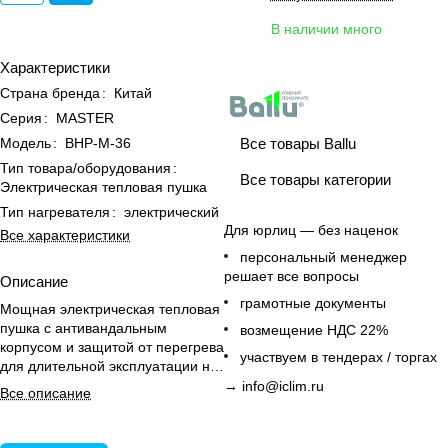
В наличии много
Характеристики
Страна бренда
:
Китай
Серия
:
MASTER
Все товары Ballu
Модель
:
BHP-M-36
Тип товара/оборудования
:
Все товары категории
Электрическая тепловая пушка
Тип нагревателя
:
электрический
Для юрлиц — без наценок
Все характеристики
персональный менеджер
решает все вопросы
Описание
грамотные документы
Мощная электрическая тепловая
пушка с антивандальным
возмещение НДС 22%
корпусом и защитой от перегрева
участвуем в тендерах / торгах
для длительной эксплуатации на
стройплощадках и в
→
info@iclim.ru
Все описание
производственных помещениях.