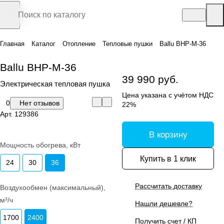
Главная
Каталог
Отопление
Тепловые пушки
Ballu BHP-M-36
Ballu BHP-M-36
39 990 руб.
Электрическая тепловая пушка
Цена указана с учётом НДС
0
Нет отзывов
22%
Арт.
129386
В корзину
Мощность обогрева, кВт
Купить в 1 клик
24
30
36
Рассчитать доставку
Воздухообмен (максимальный),
м³/ч
Нашли дешевле?
1700
2400
Получить счет / КП