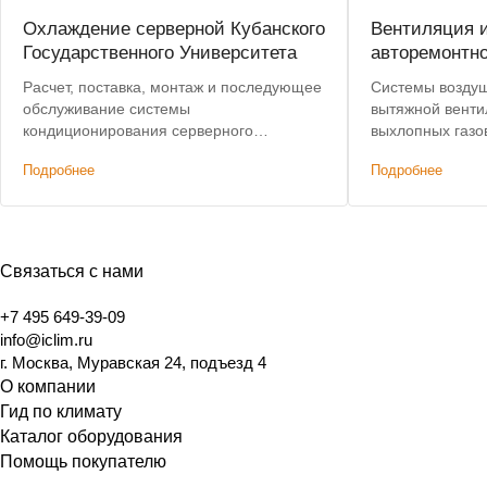
Охлаждение серверной Кубанского
Вентиляция 
Государственного Университета
авторемонтно
Расчет, поставка, монтаж и последующее
Системы воздуш
обслуживание системы
вытяжной венти
кондиционирования серверного
выхлопных газо
помещения на основе всесезонных
мастерской
Подробнее
Подробнее
кондиционеров Mitsubishi Electric
Связаться с нами
+7 495 649-39-09
info@iclim.ru
г. Москва, Муравская 24, подъезд 4
О компании
Гид по климату
Каталог оборудования
Помощь покупателю