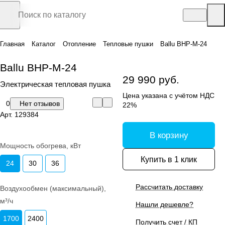
Главная
Каталог
Отопление
Тепловые пушки
Ballu BHP-M-24
Ballu BHP-M-24
29 990 руб.
Электрическая тепловая пушка
Цена указана с учётом НДС
0
Нет отзывов
22%
Арт.
129384
В корзину
Мощность обогрева, кВт
Купить в 1 клик
24
30
36
Рассчитать доставку
Воздухообмен (максимальный),
м³/ч
Нашли дешевле?
1700
2400
Получить счет / КП