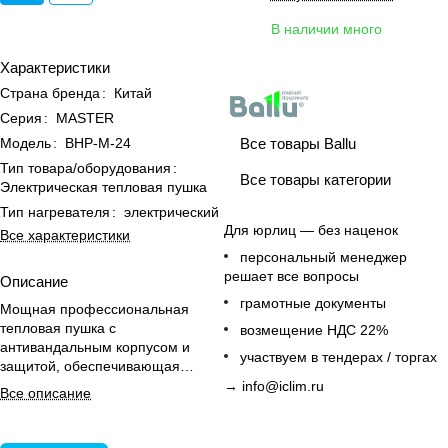
В наличии много
Характеристики
Страна бренда
:
Китай
Серия
:
MASTER
Все товары Ballu
Модель
:
BHP-M-24
Тип товара/оборудования
:
Все товары категории
Электрическая тепловая пушка
Тип нагревателя
:
электрический
Для юрлиц — без наценок
Все характеристики
персональный менеджер
решает все вопросы
Описание
грамотные документы
Мощная профессиональная
тепловая пушка с
возмещение НДС 22%
антивандальным корпусом и
участвуем в тендерах / торгах
защитой, обеспечивающая
круглосуточный обогрев
→
info@iclim.ru
Все описание
промышленных и строительных
площадок.