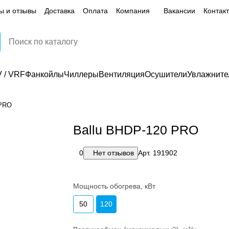
ы и отзывы
Доставка
Оплата
Компания
Вакансии
Контак
 / VRF
Фанкойлы
Чиллеры
Вентиляция
Осушители
Увлажните
 PRO
Ballu BHDP-120 PRO
0
Нет отзывов
Арт.
191902
Мощность обогрева, кВт
50
120