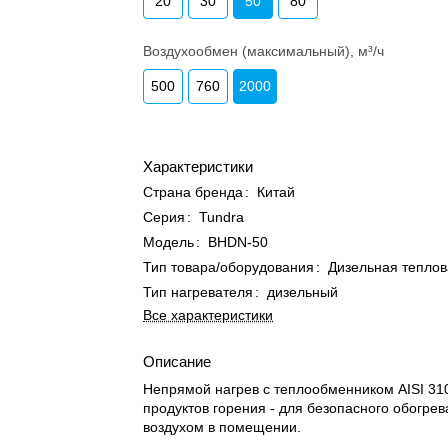
20
30
50
80
Воздухообмен (максимальный), м³/ч
500
760
2000
Характеристики
Страна бренда
:
Китай
Серия
:
Tundra
Модель
:
BHDN-50
Тип товара/оборудования
:
Дизельная теплов
Тип нагревателя
:
дизельный
Все характеристики
Описание
Непрямой нагрев с теплообменником AISI 31
продуктов горения - для безопасного обогре
воздухом в помещении.