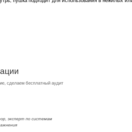
утрь, пушка подходит для использования в нежилых или
тации
ие, сделаем бесплатный аудит
тор, эксперт по системам
лажнения