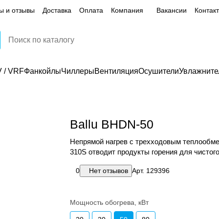
ы и отзывы
Доставка
Оплата
Компания
Вакансии
Контак
 / VRF
Фанкойлы
Чиллеры
Вентиляция
Осушители
Увлажните
Ballu BHDN-50
Непрямой нагрев с трехходовым теплообме
310S отводит продукты горения для чистого
помещении.
0
Нет отзывов
Арт.
129396
Мощность обогрева, кВт