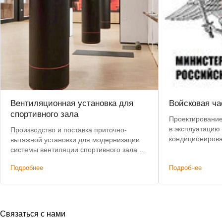
Вентиляционная установка для
Войсковая ча
спортивного зала
Проектирование,
в эксплуатацию
Производство и поставка приточно-
кондиционирова
вытяжной установки для модернизации
сплит-систем Mi
системы вентиляции спортивного зала в
центре Москвы. Срок поставки сокращен
Подробнее
Подробнее
с 8 до 4 недель.
Связаться с нами