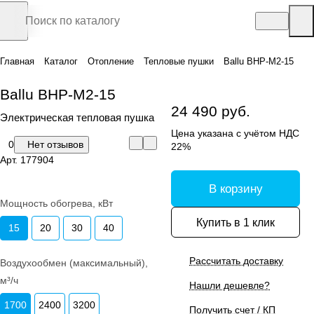
Главная
Каталог
Отопление
Тепловые пушки
Ballu BHP-M2-15
Ballu BHP-M2-15
24 490 руб.
Электрическая тепловая пушка
Цена указана с учётом НДС
0
Нет отзывов
22%
Арт.
177904
В корзину
Мощность обогрева, кВт
Купить в 1 клик
15
20
30
40
Рассчитать доставку
Воздухообмен (максимальный),
м³/ч
Нашли дешевле?
1700
2400
3200
Получить счет / КП