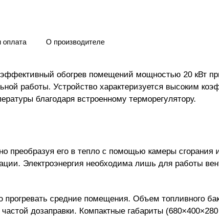
и оплата
О производителе
т эффективный обогрев помещений мощностью 20 кВт п
ельной работы. Устройство характеризуется высоким ко
пературы благодаря встроенному терморегулятору.
чно преобразуя его в тепло с помощью камеры сгорания
тации. Электроэнергия необходима лишь для работы вен
о прогревать средние помещения. Объем топливного бак
астой дозаправки. Компактные габариты (680×400×280 м