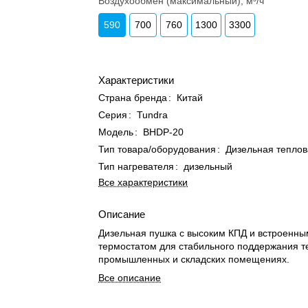
Воздухообмен (максимальный), м³/ч
590
700
760
1300
3300
Характеристики
Страна бренда
:
Китай
Серия
:
Tundra
Модель
:
BHDP-20
Тип товара/оборудования
:
Дизельная теплов
Тип нагревателя
:
дизельный
Все характеристики
Описание
Дизельная пушка с высоким КПД и встроенны
термостатом для стабильного поддержания т
промышленных и складских помещениях.
Все описание