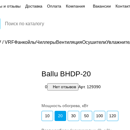
ы и отзывы
Доставка
Оплата
Компания
Вакансии
Контак
 / VRF
Фанкойлы
Чиллеры
Вентиляция
Осушители
Увлажните
Ballu BHDP-20
0
Нет отзывов
Арт.
129390
Мощность обогрева, кВт
10
20
30
50
100
120