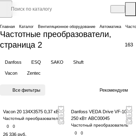
Главная
Каталог
Вентиляционное оборудование
Автоматика
Часто
Частотные преобразователи,
страница 2
163
Danfoss
ESQ
SAKO
Shuft
Vacon
Zentec
Все фильтры
Рекомендуем
Vacon 20 134X3575 0,37 кВт
Danfoss VEDA Drive VF-101
250 кВт ABC00045
Частотный преобразователь
Частотный преобразователь
0
0
0
0
26 336 руб.