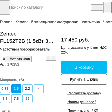
Главная
Каталог
Вентиляционное оборудование
Автоматика
Часто
Zentec
17 450 руб.
FL152T2B (1,5кВт 3х220В)
Цена указана с учётом НДС
Частотный преобразователь
22%
0
Нет отзывов
Арт.
178252
В корзину
Купить в 1 клик
Мощность, кВт
0.75
1.5
2.2
4
Рассчитать доставку
5.5
7.5
22
Нашли дешевле?
Получить счет / КП
Ток, А