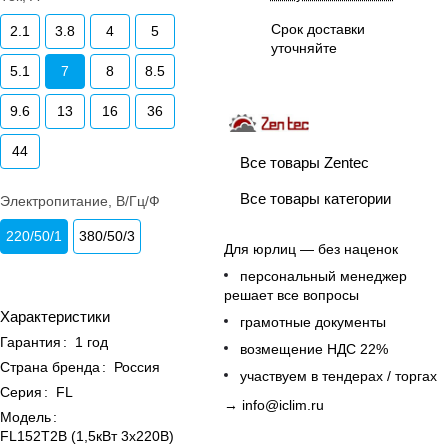
Срок доставки
2.1
3.8
4
5
уточняйте
5.1
7
8
8.5
9.6
13
16
36
44
Все товары Zentec
Все товары категории
Электропитание, В/Гц/Ф
220/50/1
380/50/3
Для юрлиц — без наценок
персональный менеджер
решает все вопросы
Характеристики
грамотные документы
Гарантия
:
1 год
возмещение НДС 22%
Страна бренда
:
Россия
участвуем в тендерах / торгах
Серия
:
FL
→
info@iclim.ru
Модель
:
FL152T2B (1,5кВт 3х220В)