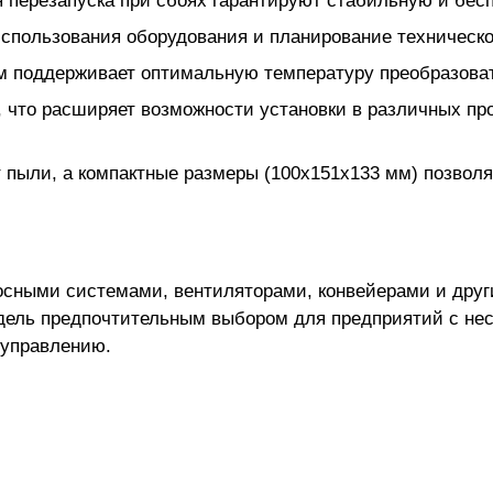
 перезапуска при сбоях гарантируют стабильную и бес
использования оборудования и планирование техническ
м поддерживает оптимальную температуру преобразова
, что расширяет возможности установки в различных п
 пыли, а компактные размеры (100х151х133 мм) позволя
асосными системами, вентиляторами, конвейерами и д
одель предпочтительным выбором для предприятий с не
 управлению.