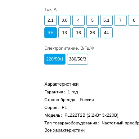
Ток, А
2.1
3.8
4
5
5.1
7
8
9.6
13
16
36
44
Электропитание, В/Гц/Ф
220/50/1
380/50/3
Характеристики
Гарантия
:
1 год
Страна бренда
:
Россия
Серия
:
FL
Модель
:
FL222T2B (2,2кВт 3х220В)
Тип товара/оборудования
:
Частотный преоб
Все характеристики