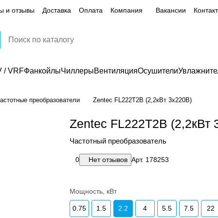
ы и отзывы
Доставка
Оплата
Компания
Вакансии
Контак
 / VRF
Фанкойлы
Чиллеры
Вентиляция
Осушители
Увлажните
астотные преобразователи
Zentec FL222T2B (2,2кВт 3х220В)
Zentec FL222T2B (2,2кВт 
Частотный преобразователь
0
Нет отзывов
Арт.
178253
Мощность, кВт
0.75
1.5
2.2
4
5.5
7.5
22