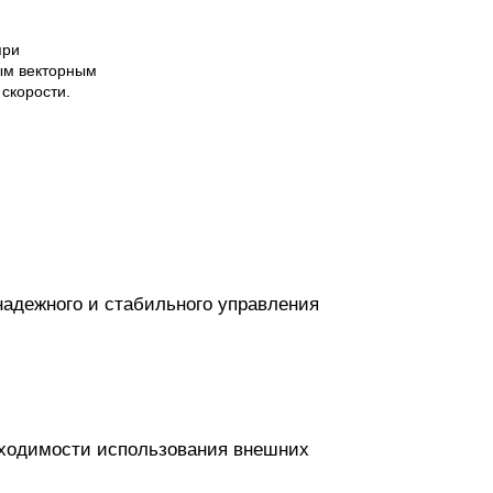
при
ым векторным
скорости.
надежного и стабильного управления
бходимости использования внешних