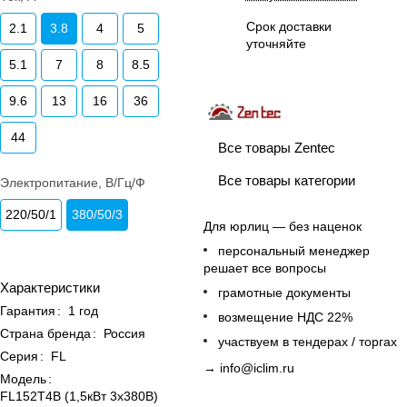
Срок доставки
2.1
3.8
4
5
уточняйте
5.1
7
8
8.5
9.6
13
16
36
44
Все товары Zentec
Все товары категории
Электропитание, В/Гц/Ф
220/50/1
380/50/3
Для юрлиц — без наценок
персональный менеджер
решает все вопросы
Характеристики
грамотные документы
Гарантия
:
1 год
возмещение НДС 22%
Страна бренда
:
Россия
участвуем в тендерах / торгах
Серия
:
FL
→
info@iclim.ru
Модель
:
FL152T4B (1,5кВт 3х380В)