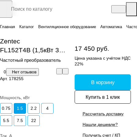
Главная
Каталог
Вентиляционное оборудование
Автоматика
Часто
Zentec
17 450 руб.
FL152T4B (1,5кВт 3х380В)
Цена указана с учётом НДС
Частотный преобразователь
22%
0
Нет отзывов
Арт.
178255
В корзину
Купить в 1 клик
Мощность, кВт
0.75
1.5
2.2
4
Рассчитать доставку
5.5
7.5
22
Нашли дешевле?
Получить счет / КП
Ток, А