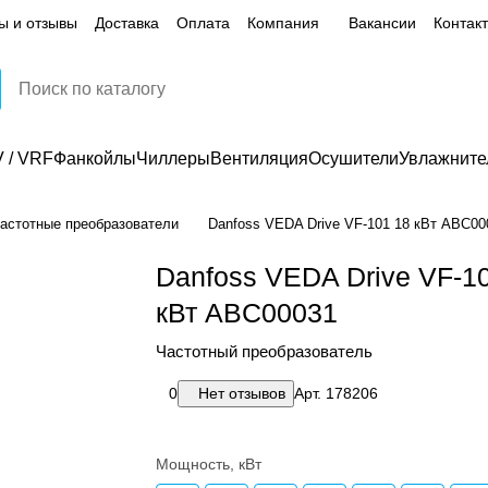
ы и отзывы
Доставка
Оплата
Компания
Вакансии
Контак
 / VRF
Фанкойлы
Чиллеры
Вентиляция
Осушители
Увлажните
астотные преобразователи
Danfoss VEDA Drive VF-101 18 кВт ABС00
Danfoss VEDA Drive VF-1
кВт ABС00031
Частотный преобразователь
0
Нет отзывов
Арт.
178206
Мощность, кВт