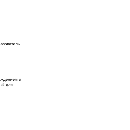
1
разователь
аждением и
ый для