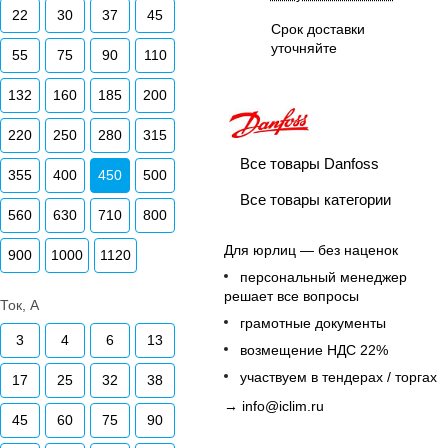
22
30
37
45
Срок доставки
уточняйте
55
75
90
110
132
160
185
200
220
250
280
315
Все товары Danfoss
355
400
450
500
Все товары категории
560
630
710
800
Для юрлиц — без наценок
900
1000
1120
персональный менеджер
решает все вопросы
Ток, А
грамотные документы
3
4
6
13
возмещение НДС 22%
участвуем в тендерах / торгах
17
25
32
38
→
info@iclim.ru
45
60
75
90