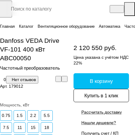
Главная
Каталог
Вентиляционное оборудование
Автоматика
Часто
Danfoss VEDA Drive
2 120 550 руб.
VF-101 400 кВт
ABC00050
Цена указана с учётом НДС
22%
Частотный преобразователь
0
Нет отзывов
В корзину
Арт.
179012
Купить в 1 клик
Мощность, кВт
Рассчитать доставку
0.75
1.5
2.2
5.5
Нашли дешевле?
7.5
11
15
18
Получить счет / КП