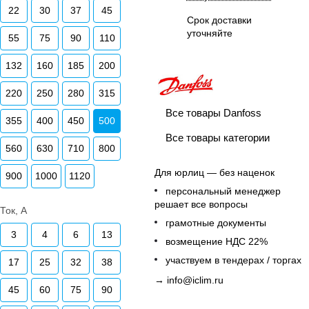
22
30
37
45
Срок доставки
уточняйте
55
75
90
110
132
160
185
200
220
250
280
315
Все товары Danfoss
355
400
450
500
Все товары категории
560
630
710
800
Для юрлиц — без наценок
900
1000
1120
персональный менеджер
решает все вопросы
Ток, А
грамотные документы
3
4
6
13
возмещение НДС 22%
участвуем в тендерах / торгах
17
25
32
38
→
info@iclim.ru
45
60
75
90