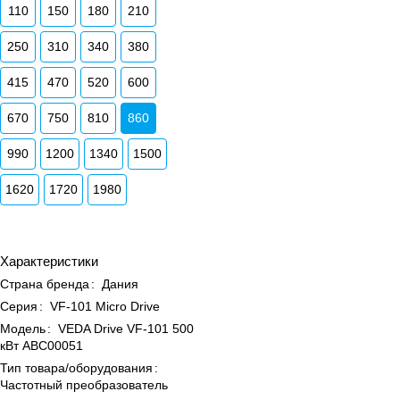
110
150
180
210
250
310
340
380
415
470
520
600
670
750
810
860
990
1200
1340
1500
1620
1720
1980
Характеристики
Страна бренда
:
Дания
Серия
:
VF-101 Micro Drive
Модель
:
VEDA Drive VF-101 500
кВт ABC00051
Тип товара/оборудования
:
Частотный преобразователь