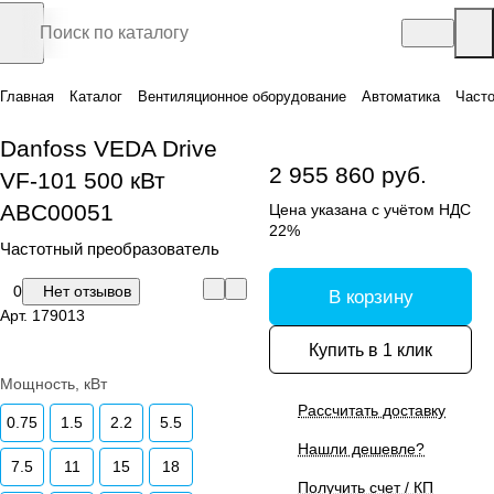
Главная
Каталог
Вентиляционное оборудование
Автоматика
Часто
Danfoss VEDA Drive
2 955 860 руб.
VF-101 500 кВт
ABC00051
Цена указана с учётом НДС
22%
Частотный преобразователь
0
Нет отзывов
В корзину
Арт.
179013
Купить в 1 клик
Мощность, кВт
Рассчитать доставку
0.75
1.5
2.2
5.5
Нашли дешевле?
7.5
11
15
18
Получить счет / КП