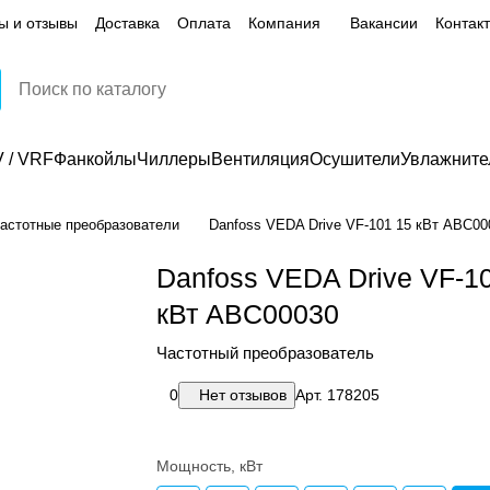
ы и отзывы
Доставка
Оплата
Компания
Вакансии
Контак
 / VRF
Фанкойлы
Чиллеры
Вентиляция
Осушители
Увлажните
астотные преобразователи
Danfoss VEDA Drive VF-101 15 кВт ABС00
Danfoss VEDA Drive VF-1
кВт ABС00030
Частотный преобразователь
0
Нет отзывов
Арт.
178205
Мощность, кВт