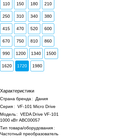
110
150
180
210
250
310
340
380
415
470
520
600
670
750
810
860
990
1200
1340
1500
1620
1720
1980
Характеристики
Страна бренда
:
Дания
Серия
:
VF-101 Micro Drive
Модель
:
VEDA Drive VF-101
1000 кВт ABC00057
Тип товара/оборудования
:
Частотный преобразователь