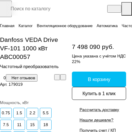
Главная
Каталог
Вентиляционное оборудование
Автоматика
Часто
Danfoss VEDA Drive
7 498 090 руб.
VF-101 1000 кВт
ABC00057
Цена указана с учётом НДС
22%
Частотный преобразователь
0
Нет отзывов
В корзину
Арт.
179019
Купить в 1 клик
Мощность, кВт
Рассчитать доставку
0.75
1.5
2.2
5.5
Нашли дешевле?
7.5
11
15
18
Получить счет / КП