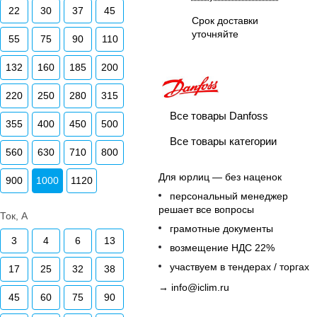
22
30
37
45
Срок доставки
уточняйте
55
75
90
110
132
160
185
200
220
250
280
315
Все товары Danfoss
355
400
450
500
Все товары категории
560
630
710
800
Для юрлиц — без наценок
900
1000
1120
персональный менеджер
решает все вопросы
Ток, А
грамотные документы
3
4
6
13
возмещение НДС 22%
участвуем в тендерах / торгах
17
25
32
38
→
info@iclim.ru
45
60
75
90