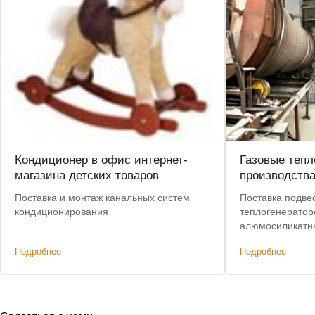
Кондиционер в офис интернет-
Газовые тепл
магазина детских товаров
производств
Поставка и монтаж канальных систем
Поставка подве
кондиционирования
теплогенератор
алюмосиликатн
Предоставлена 
Подробнее
Подробнее
Бесплатная дос