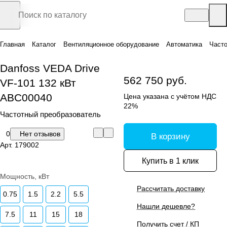
Главная
Каталог
Вентиляционное оборудование
Автоматика
Часто
Danfoss VEDA Drive
562 750 руб.
VF-101 132 кВт
ABC00040
Цена указана с учётом НДС
22%
Частотный преобразователь
0
Нет отзывов
В корзину
Арт.
179002
Купить в 1 клик
Мощность, кВт
Рассчитать доставку
0.75
1.5
2.2
5.5
Нашли дешевле?
7.5
11
15
18
Получить счет / КП