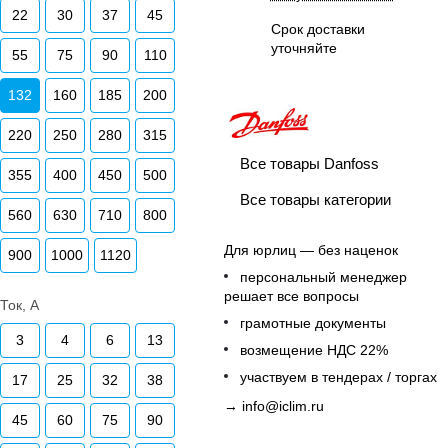
22
30
37
45
Срок доставки
уточняйте
55
75
90
110
132
160
185
200
220
250
280
315
Все товары Danfoss
355
400
450
500
Все товары категории
560
630
710
800
Для юрлиц — без наценок
900
1000
1120
персональный менеджер
решает все вопросы
Ток, А
грамотные документы
3
4
6
13
возмещение НДС 22%
участвуем в тендерах / торгах
17
25
32
38
→
info@iclim.ru
45
60
75
90