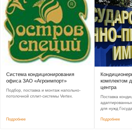
Система кондиционирования
Кондиционер
офиса ЗАО «Агроимпорт»
комплектом д
центра
Подбор, поставка и монтаж напольно-
потолочной сплит-системы Vertex.
Поставка кондиц
адаптированных
для нужд Госуд
научно-произво
Подробнее
Подробнее
М.В.Хруничева