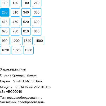
110
150
180
210
250
310
340
380
415
470
520
600
670
750
810
860
990
1200
1340
1500
1620
1720
1980
Характеристики
Страна бренда
:
Дания
Серия
:
VF-101 Micro Drive
Модель
:
VEDA Drive VF-101 132
кВт ABC00040
Тип товара/оборудования
:
Частотный преобразователь