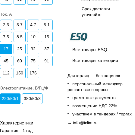
Срок доставки
Ток, А
уточняйте
2.3
3.7
4.7
5.1
7.5
8.5
10
15
17
25
32
37
Все товары ESQ
Все товары категории
45
60
75
91
112
150
176
Для юрлиц — без наценок
персональный менеджер
Электропитание, В/Гц/Ф
решает все вопросы
грамотные документы
220/50/1
380/50/3
возмещение НДС 22%
участвуем в тендерах / торгах
Характеристики
→
info@iclim.ru
Гарантия
:
1 год