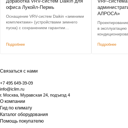
Доработка VRV-систем Daikin для
VRF-система
офиса Лукойл-Пермь
администрат
АЛРОСА»
Оснащение VRV-систем Daikin «зимними
комплектами» (устройствами зимнего
Проектирование,
пуска) с сохранением гарантии
в эксплуатацию
производителя. Победа в тендере, на
кондиционирова
25% дешевле конкурирующего решения.
здания. Лучшая 
Подробнее
Подробнее
Связаться с нами
+7 495 649-39-09
info@iclim.ru
г. Москва, Муравская 24, подъезд 4
О компании
Гид по климату
Каталог оборудования
Помощь покупателю