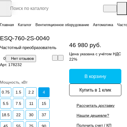
Главная
Каталог
Вентиляционное оборудование
Автоматика
Часто
ESQ-760-2S-0040
46 980 руб.
Частотный преобразователь
Цена указана с учётом НДС
0
Нет отзывов
22%
Арт.
178232
В корзину
Мощность, кВт
Купить в 1 клик
0.75
1.5
2.2
4
5.5
7.5
11
15
Рассчитать доставку
18.5
22
30
37
Нашли дешевле?
Получить счет / КП
45
55
75
90