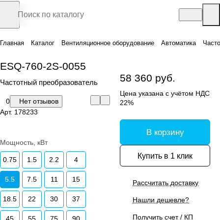
Главная
Каталог
Вентиляционное оборудование
Автоматика
Часто
ESQ-760-2S-0055
58 360 руб.
Частотный преобразователь
Цена указана с учётом НДС
0
Нет отзывов
22%
Арт.
178233
В корзину
Мощность, кВт
Купить в 1 клик
0.75
1.5
2.2
4
5.5
7.5
11
15
Рассчитать доставку
18.5
22
30
37
Нашли дешевле?
Получить счет / КП
45
55
75
90