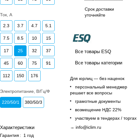
Срок доставки
Ток, А
уточняйте
2.3
3.7
4.7
5.1
7.5
8.5
10
15
17
25
32
37
Все товары ESQ
Все товары категории
45
60
75
91
112
150
176
Для юрлиц — без наценок
персональный менеджер
Электропитание, В/Гц/Ф
решает все вопросы
грамотные документы
220/50/1
380/50/3
возмещение НДС 22%
участвуем в тендерах / торгах
Характеристики
→
info@iclim.ru
Гарантия
:
1 год