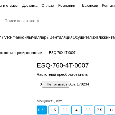
ы и отзывы
Доставка
Оплата
Компания
Вакансии
Контак
 / VRF
Фанкойлы
Чиллеры
Вентиляция
Осушители
Увлажните
астотные преобразователи
ESQ-760-4T-0007
ESQ-760-4T-0007
Частотный преобразователь
0
Нет отзывов
Арт.
178234
Мощность, кВт
0.75
1.5
2.2
4
5.5
7.5
11