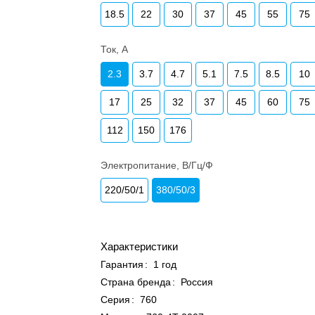
18.5
22
30
37
45
55
75
Ток, А
2.3
3.7
4.7
5.1
7.5
8.5
10
17
25
32
37
45
60
75
112
150
176
Электропитание, В/Гц/Ф
220/50/1
380/50/3
Характеристики
Гарантия
:
1 год
Страна бренда
:
Россия
Серия
:
760