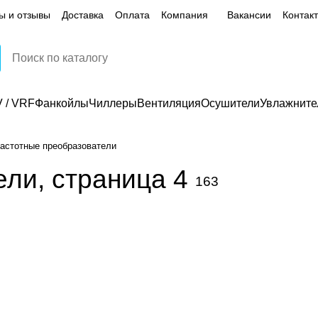
ы и отзывы
Доставка
Оплата
Компания
Вакансии
Контак
 / VRF
Фанкойлы
Чиллеры
Вентиляция
Осушители
Увлажните
астотные преобразователи
ли, страница 4
163