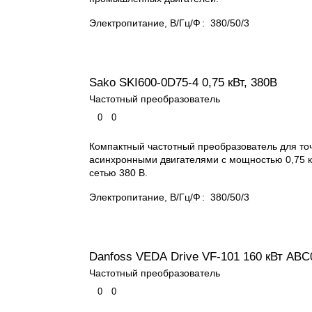
Электропитание, В/Гц/Ф
:
380/50/3
Sako SKI600-0D75-4 0,75 кВт, 380В
Частотный преобразователь
0
0
Компактный частотный преобразователь для то
асинхронными двигателями с мощностью 0,75 
сетью 380 В.
Электропитание, В/Гц/Ф
:
380/50/3
Danfoss VEDA Drive VF-101 160 кВт ABC
Частотный преобразователь
0
0