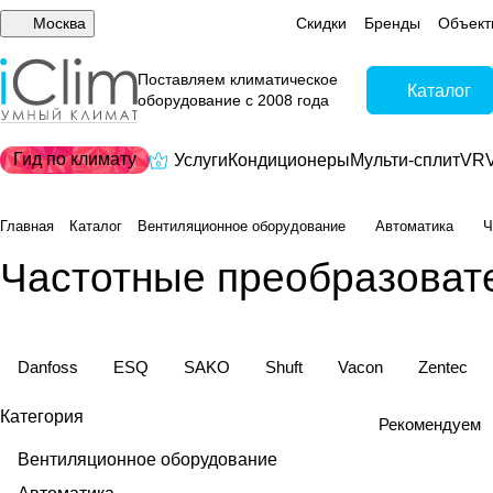
Москва
Скидки
Бренды
Объект
Поставляем климатическое
Каталог
оборудование с 2008 года
Гид по климату
Услуги
Кондиционеры
Мульти-сплит
VRV
Главная
Каталог
Вентиляционное оборудование
Автоматика
Ч
Частотные преобразовате
Danfoss
ESQ
SAKO
Shuft
Vacon
Zentec
Категория
Рекомендуем
Вентиляционное оборудование