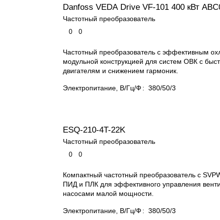
Danfoss VEDA Drive VF-101 400 кВт ABC
Частотный преобразователь
0
0
Частотный преобразователь с эффективным ох
модульной конструкцией для систем ОВК с быст
двигателям и снижением гармоник.
Электропитание, В/Гц/Ф
:
380/50/3
ESQ-210-4T-22K
Частотный преобразователь
0
0
Компактный частотный преобразователь с SVP
ПИД и ПЛК для эффективного управления вент
насосами малой мощности.
Электропитание, В/Гц/Ф
:
380/50/3