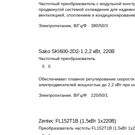
Частотный преобразователь с модульной конст
продвинутой системой охлаждения для надежн
вентиляцией, отоплением и кондиционировани
Электропитание, В/Гц/Ф
:
380/50/3
Sako SKI600-2D2-1 2,2 кВт, 220В
Частотный преобразователь
0
0
Обеспечивает плавное регулирование скорости
электродвигателей мощностью до 2,2 кВт при н
Электропитание, В/Гц/Ф
:
220/50/1
Zentec FL152T1B (1,5кВт 1х220В)
Преобразователь частоты FL152T1B (1,5кВт 1х