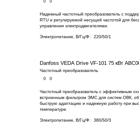
0
0
Надежный частотный преобразователь с подде
RTU и регулируемой несущей частотой для бе
управления электродвигателями.
Электропитание, В/Гц/Ф
:
220/50/1
Danfoss VEDA Drive VF-101 75 кВт ABС0
Частотный преобразователь
0
0
Частотный преобразователь с эффективным ох
встроенным фильтром ЭМС для систем ОВК, о
быструю адаптацию и надежную работу при вы
температуре.
Электропитание, В/Гц/Ф
:
380/50/3