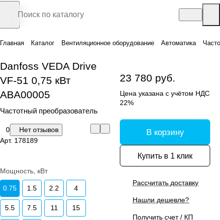
Главная
Каталог
Вентиляционное оборудование
Автоматика
Часто
Danfoss VEDA Drive
23 780 руб.
VF-51 0,75 кВт
ABA00005
Цена указана с учётом НДС
22%
Частотный преобразователь
0
Нет отзывов
В корзину
Арт.
178189
Купить в 1 клик
Мощность, кВт
Рассчитать доставку
0.75
1.5
2.2
4
Нашли дешевле?
5.5
7.5
11
15
Получить счет / КП