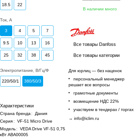
18.5
22
В наличии много
Ток, А
3
4
5
7
9.5
10
13
16
Все товары Danfoss
Все товары категории
25
32
38
45
Электропитание, В/Гц/Ф
Для юрлиц — без наценок
персональный менеджер
220/50/1
380/50/3
решает все вопросы
грамотные документы
возмещение НДС 22%
Характеристики
участвуем в тендерах / торгах
Страна бренда
:
Дания
→
info@iclim.ru
Серия
:
VF-51 Micro Drive
Модель
:
VEDA Drive VF-51 0,75
кВт ABA00005