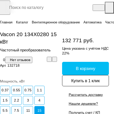
Главная
Каталог
Вентиляционное оборудование
Автоматика
Часто
Vacon 20 134X0280 15
132 771 руб.
кВт
Цена указана с учётом НДС
Частотный преобразователь
22%
0
Нет отзывов
Арт.
132718
В корзину
Купить в 1 клик
Мощность, кВт
0.37
0.55
0.75
1.1
Рассчитать доставку
1.5
2.2
3
4
Нашли дешевле?
5.5
7.5
11
15
Получить счет / КП