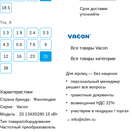
18.5
Срок доставки
уточняйте
Ток, А
1.3
1.9
2.4
3.3
4.3
5.6
7.6
9
Все товары Vacon
12
16
23
31
Все товары категории
38
Для юрлиц — без наценок
персональный менеджер
решает все вопросы
Характеристики
грамотные документы
Страна бренда
:
Финляндия
возмещение НДС 22%
Серия
:
Vacon
участвуем в тендерах / торгах
Модель
:
20 134X0280 15 кВт
→
info@iclim.ru
Тип товара/оборудования
:
Частотный преобразователь