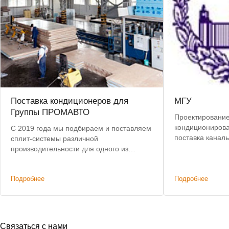
Поставка кондиционеров для
МГУ
Группы ПРОМАВТО
Проектирование
кондиционирова
С 2019 года мы подбираем и поставляем
поставка канал
сплит-системы различной
Vertex и приточ
производительности для одного из
Монтаж, пускон
крупнейших производителей
спецавтомобилей ООО «ГРУППА
Подробнее
Подробнее
ПРОМАВТО»
Связаться с нами