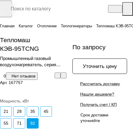
Главная
Каталог
Отопление
Теплогенераторы
Тепломаш КЭВ-95T
Тепломаш
По запросу
КЭВ-95TCNG
Промышленный газовый
воздухонагреватель, серия
Уточнить цену
КЭВ-TCNG
0
Нет отзывов
Арт.
167757
Рассчитать доставку
Нашли дешевле?
Мощность, кВт
Получить счет / КП
21
28
35
45
Срок доставки
уточняйте
55
71
92