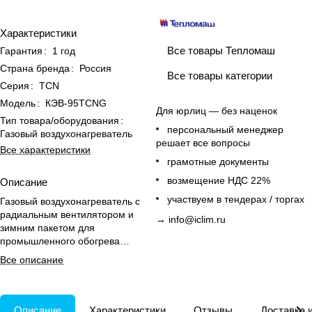
Характеристики
Все товары Тепломаш
Гарантия
:
1 год
Страна бренда
:
Россия
Все товары категории
Серия
:
TCN
Модель
:
КЭВ-95TCNG
Для юрлиц — без наценок
Тип товара/оборудования
:
персональный менеджер
Газовый воздухонагреватель
решает все вопросы
Все характеристики
грамотные документы
возмещение НДС 22%
Описание
участвуем в тендерах / торгах
Газовый воздухонагреватель с
радиальным вентилятором и
→
info@iclim.ru
зимним пакетом для
промышленного обогрева
складов и ангаров.
Все описание
Описание
Характеристики
Отзывы
Доставка 