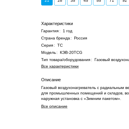
21
28
35
45
55
71
92
Характеристики
Гарантия
:
1 год
Страна бренда
:
Россия
Серия
:
TC
Модель
:
КЭВ-20TCG
Тип товара/оборудования
:
Газовый воздухон
Все характеристики
Описание
Газовый воздухонагреватель с радиальным в
для промышленных помещений и складов, в
наружная установка с «Зимним пакетом».
Все описание