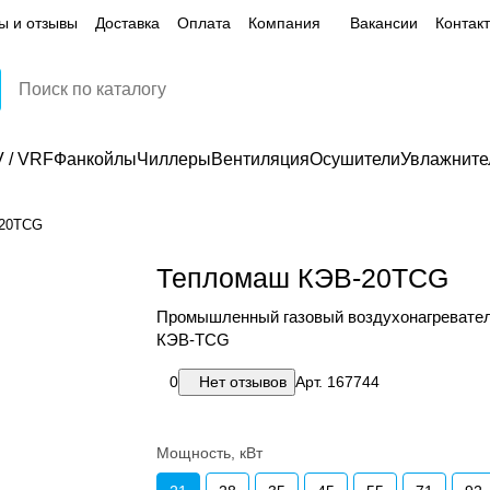
ы и отзывы
Доставка
Оплата
Компания
Вакансии
Контак
 / VRF
Фанкойлы
Чиллеры
Вентиляция
Осушители
Увлажните
-20TCG
Тепломаш КЭВ-20TCG
Промышленный газовый воздухонагревател
КЭВ-TCG
0
Нет отзывов
Арт.
167744
Мощность, кВт