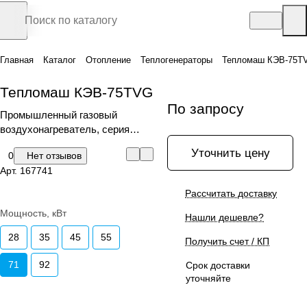
Главная
Каталог
Отопление
Теплогенераторы
Тепломаш КЭВ-75T
Тепломаш КЭВ-75TVG
По запросу
Промышленный газовый
воздухонагреватель, серия
КЭВ-TVG
Уточнить цену
0
Нет отзывов
Арт.
167741
Рассчитать доставку
Мощность, кВт
Нашли дешевле?
28
35
45
55
Получить счет / КП
71
92
Срок доставки
уточняйте