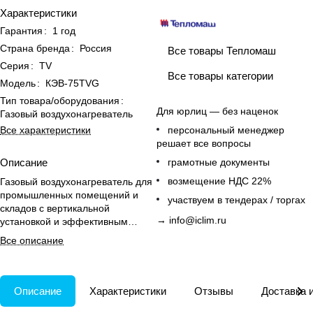
Характеристики
Гарантия
:
1 год
Страна бренда
:
Россия
Все товары Тепломаш
Серия
:
TV
Все товары категории
Модель
:
КЭВ-75TVG
Тип товара/оборудования
:
Для юрлиц — без наценок
Газовый воздухонагреватель
Все характеристики
персональный менеджер
решает все вопросы
Описание
грамотные документы
возмещение НДС 22%
Газовый воздухонагреватель для
промышленных помещений и
участвуем в тендерах / торгах
складов с вертикальной
→
info@iclim.ru
установкой и эффективным
отоплением до 710 м².
Все описание
Описание
Характеристики
Отзывы
Доставка 