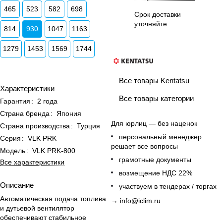
465
523
582
698
Срок доставки
уточняйте
814
930
1047
1163
1279
1453
1569
1744
Все товары Kentatsu
Характеристики
Все товары категории
Гарантия
:
2 года
Страна бренда
:
Япония
Для юрлиц — без наценок
Страна производства
:
Турция
персональный менеджер
Серия
:
VLK PRK
решает все вопросы
Модель
:
VLK PRK-800
грамотные документы
Все характеристики
возмещение НДС 22%
Описание
участвуем в тендерах / торгах
Автоматическая подача топлива
→
info@iclim.ru
и дутьевой вентилятор
обеспечивают стабильное