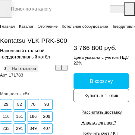
Главная
Каталог
Отопление
Котельное оборудование
Твердотопл
Kentatsu VLK PRK-800
3 766 800 руб.
Напольный стальной
твердотопливный котёл
Цена указана с учётом НДС
22%
0
Нет отзывов
Арт.
171783
В корзину
Мощность, кВт
Купить в 1 клик
29
52
70
93
Рассчитать доставку
116
151
186
209
Нашли дешевле?
233
291
349
407
Получить счет / КП