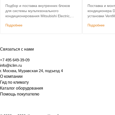
Подбор и поставка внутренних блоков
Поставка и мон
для системы мультизонального
кондиционера D
кондиционирования Mitsubishi Electric,
установки Vent
созданной на этапе реставрационных
Подробнее
Подробнее
работ в главном доме усадьбы.
Связаться с нами
+7 495 649-39-09
info@iclim.ru
г. Москва, Муравская 24, подъезд 4
О компании
Гид по климату
Каталог оборудования
Помощь покупателю