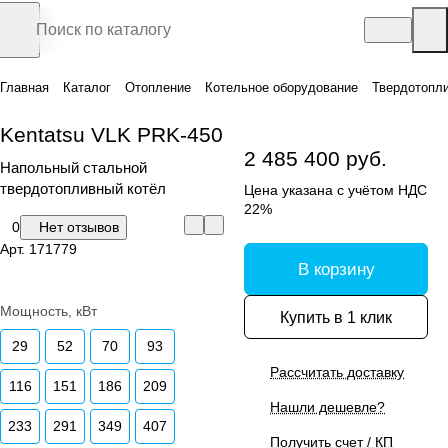
Главная
Каталог
Отопление
Котельное оборудование
Твердотопл
Kentatsu VLK PRK-450
2 485 400 руб.
Напольный стальной
твердотопливный котёл
Цена указана с учётом НДС
22%
0
Нет отзывов
Арт.
171779
В корзину
Мощность, кВт
Купить в 1 клик
29
52
70
93
Рассчитать доставку
116
151
186
209
Нашли дешевле?
233
291
349
407
Получить счет / КП