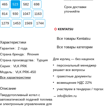
465
523
582
698
Срок доставки
уточняйте
814
930
1047
1163
1279
1453
1569
1744
Все товары Kentatsu
Характеристики
Все товары категории
Гарантия
:
2 года
Страна бренда
:
Япония
Для юрлиц — без наценок
Страна производства
:
Турция
персональный менеджер
Серия
:
VLK PRK
решает все вопросы
Модель
:
VLK PRK-450
грамотные документы
Все характеристики
возмещение НДС 22%
Описание
участвуем в тендерах / торгах
Твердотопливный котел с
→
info@iclim.ru
автоматической подачей топлива
и электронным управлением для