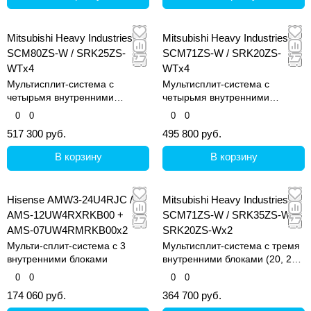
Mitsubishi Heavy Industries
Mitsubishi Heavy Industries
SCM80ZS-W / SRK25ZS-
SCM71ZS-W / SRK20ZS-
WTx4
WTx4
Мультисплит-система с
Мультисплит-система с
четырьмя внутренними
четырьмя внутренними
блоками (25, 25, 25 и 25 кв.м)
блоками (20, 20, 20 и 20 кв.м)
0
0
0
0
517 300 руб.
495 800 руб.
В корзину
В корзину
Hisense AMW3-24U4RJC /
Mitsubishi Heavy Industries
AMS-12UW4RXRKB00 +
SCM71ZS-W / SRK35ZS-W +
AMS-07UW4RMRKB00x2
SRK20ZS-Wx2
Мульти-сплит-система с 3
Мультисплит-система с тремя
внутренними блоками
внутренними блоками (20, 20
и 35 кв.м)
0
0
0
0
174 060 руб.
364 700 руб.