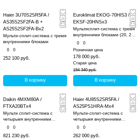
Haier 3U70S2SR5FA /
Euroklimat EKOG-70HIS3 /
AS35S2SF2FA-B +
EKSF-20HNSх3
AS25S2SF2FA-Bx2
Мультисплит-система с тремя
внутренними блоками (20, 20
Мульти-сплит-система с тремя
и 20 кв.м)
внутренними блоками
0
0
0
0
Розничная цена
178 000 руб.
252 100 руб.
Старая цена
184 340 руб.
В корзину
В корзину
Daikin 4MXM80A /
Haier 4U85S2SR5FA /
FTXA20BTx4
AS25PS1HRA-Mx4
Мульти сплит-система с
Мульти-сплит-система с
четырьмя внутренними
четырьмя внутренними
блоками (20, 20, 20 и 20 кв.м)
блоками
0
0
0
0
821 230 руб.
262 000 руб.