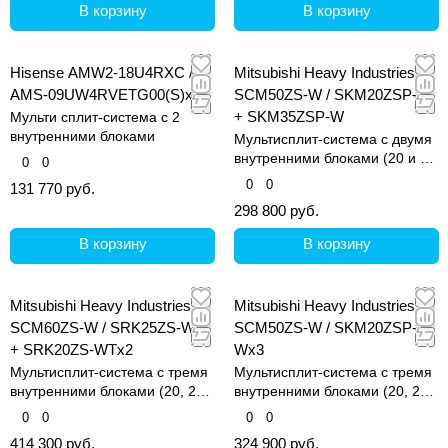
В корзину
В корзину
Hisense AMW2-18U4RXC /
Mitsubishi Heavy Industries
AMS-09UW4RVETG00(S)x2
SCM50ZS-W / SKM20ZSP-W
+ SKM35ZSP-W
Мульти сплит-система с 2
внутренними блоками
Мультисплит-система с двумя
внутренними блоками (20 и 35
0
0
кв.м)
0
0
131 770 руб.
298 800 руб.
В корзину
В корзину
Mitsubishi Heavy Industries
Mitsubishi Heavy Industries
SCM60ZS-W / SRK25ZS-WT
SCM50ZS-W / SKM20ZSP-
+ SRK20ZS-WTx2
Wx3
Мультисплит-система с тремя
Мультисплит-система с тремя
внутренними блоками (20, 20
внутренними блоками (20, 20
и 25 кв.м)
и 20 кв.м)
0
0
0
0
414 300 руб.
324 900 руб.