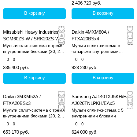
2 406 720 руб.
В корзину
В корзину
Mitsubishi Heavy Industries
Daikin 4MXM80A /
SCM60ZS-W / SRK20ZS-Wx3
FTXA20BSx4
Мультисплит-система с тремя
Мульти сплит-система с
внутренними блоками (20, 20
четырьмя внутренними
и 20 кв.м)
блоками (20, 20, 20 и 20 кв.м)
0
0
0
0
335 400 руб.
923 230 руб.
В корзину
В корзину
Daikin 3MXM52A /
Samsung AJ140TXJ5KH/EA /
FTXA20BSx3
AJ026TNLPKH/EAx5
Мульти сплит-система с тремя
Мульти сплит-система с 5
внутренними блоками (20, 20
внутренними блоками
и 20 кв.м)
0
0
0
0
653 170 руб.
624 000 руб.