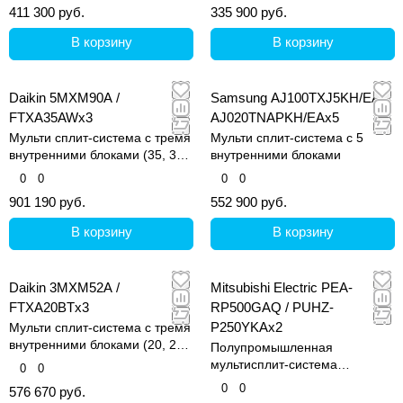
411 300 руб.
335 900 руб.
В корзину
В корзину
Daikin 5MXM90A /
Samsung AJ100TXJ5KH/EA /
FTXA35AWx3
AJ020TNAPKH/EAx5
Мульти сплит-система с тремя
Мульти сплит-система с 5
внутренними блоками (35, 35
внутренними блоками
и 35 кв.м)
0
0
0
0
901 190 руб.
552 900 руб.
В корзину
В корзину
Daikin 3MXM52A /
Mitsubishi Electric PEA-
FTXA20BTx3
RP500GAQ / PUHZ-
P250YKAx2
Мульти сплит-система с тремя
внутренними блоками (20, 20
Полупромышленная
и 20 кв.м)
мультисплит-система
0
0
канального типа, серия
0
0
576 670 руб.
Mr.SLIM