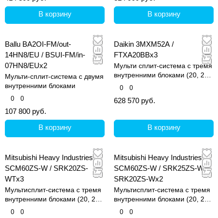
В корзину
В корзину
Ballu BA2OI-FM/out-
Daikin 3MXM52A /
14HN8/EU / BSUI-FM/in-
FTXA20BBx3
07HN8/EUx2
Мульти сплит-система с тремя
внутренними блоками (20, 20
Мульти-сплит-система с двумя
и 20 кв.м)
внутренними блоками
0
0
0
0
628 570 руб.
107 800 руб.
В корзину
В корзину
Mitsubishi Heavy Industries
Mitsubishi Heavy Industries
SCM60ZS-W / SRK20ZS-
SCM60ZS-W / SRK25ZS-W +
WTx3
SRK20ZS-Wx2
Мультисплит-система с тремя
Мультисплит-система с тремя
внутренними блоками (20, 20
внутренними блоками (20, 20
и 20 кв.м)
и 20 кв.м)
0
0
0
0