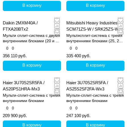
В корзину
В корзину
Daikin 2MXM40A /
Mitsubishi Heavy Industries
FTXA20BTx2
SCM71ZS-W / SRK25ZS-Wx3
Мульти сплит-система с двумя
Мультисплит-система с тремя
внутренними блоками (20 и 20
внутренними блоками (25, 25
кв.м)
и 25 кв.м)
0
0
0
0
356 110 руб.
335 400 руб.
В корзину
В корзину
Haier 3U70S2SR5FA /
Haier 3U70S2SR5FA /
AS20PS1HRA-Mx3
AS25S2SF2FA-Wx3
Мульти-сплит-система с тремя
Мульти-сплит-система с тремя
внутренними блоками
внутренними блоками
0
0
0
0
209 900 руб.
247 100 руб.
В корзину
В корзину