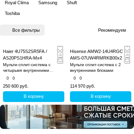
Royal Clima
Samsung
Shuft
Toshiba
Все фильтры
Рекомендуем
Haier 4U75S2SR5FA /
Hisense AMW2-14U4RGC /
AS20PS1HRA-Mx4
AMS-07UW4RMRKB00x2
Мульти-сплит-система с
Мульти сплит-система с 2
четырьмя внутренними
внутренними блоками
блоками
0
0
0
0
250 600 руб.
114 970 руб.
В корзину
В корзину