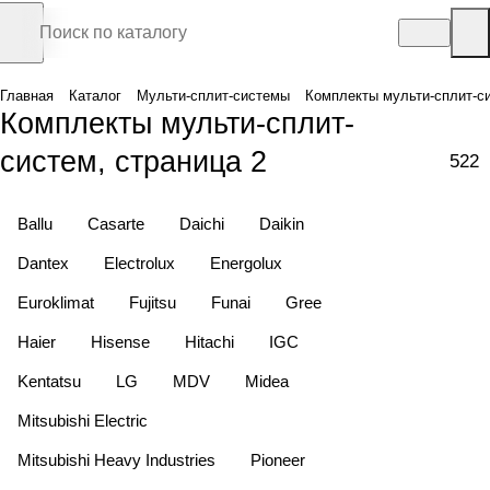
Главная
Каталог
Мульти-сплит-системы
Комплекты мульти-сплит-с
Комплекты мульти-сплит-
систем, страница 2
522
Ballu
Casarte
Daichi
Daikin
Dantex
Electrolux
Energolux
Euroklimat
Fujitsu
Funai
Gree
Haier
Hisense
Hitachi
IGC
Kentatsu
LG
MDV
Midea
Mitsubishi Electric
Mitsubishi Heavy Industries
Pioneer