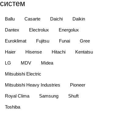
систем
Ballu
Casarte
Daichi
Daikin
Dantex
Electrolux
Energolux
Euroklimat
Fujitsu
Funai
Gree
Haier
Hisense
Hitachi
Kentatsu
LG
MDV
Midea
Mitsubishi Electric
Mitsubishi Heavy Industries
Pioneer
Royal Clima
Samsung
Shuft
Toshiba