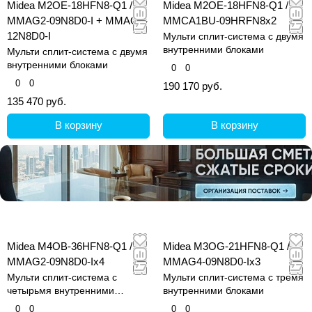
Midea M2OE-18HFN8-Q1 /
Midea M2OE-18HFN8-Q1 /
MMAG2-09N8D0-I + MMAG2-
MMCA1BU-09HRFN8x2
12N8D0-I
Мульти сплит-система с двумя
внутренними блоками
Мульти сплит-система с двумя
внутренними блоками
0
0
0
0
190 170 руб.
135 470 руб.
В корзину
В корзину
Midea M4OB-36HFN8-Q1 /
Midea M3OG-21HFN8-Q1 /
MMAG2-09N8D0-Ix4
MMAG4-09N8D0-Ix3
Мульти сплит-система с
Мульти сплит-система с тремя
четырьмя внутренними
внутренними блоками
блоками
0
0
0
0