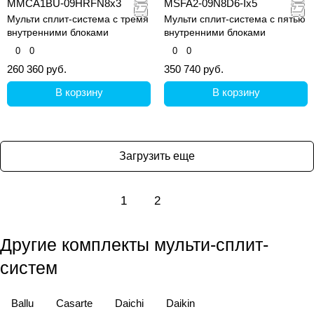
MMCA1BU-09HRFN8x3
MSFA2-09N8D6-Ix5
Мульти сплит-система с тремя
Мульти сплит-система с пятью
внутренними блоками
внутренними блоками
0
0
0
0
260 360 руб.
350 740 руб.
В корзину
В корзину
Загрузить еще
1
2
Другие комплекты мульти-сплит-
систем
Ballu
Casarte
Daichi
Daikin