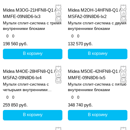
Midea M3OG-21HFN8-Q1 /
Midea M2OH-14HFN8-Q1 /
MMFE-09N8D6-Ix3
MSFA2-09N8D6-Ix2
Мульти сплит-система с тремя
Мульти сплит-система с двумя
внутренними блоками
внутренними блоками
0
0
0
0
198 560 руб.
132 570 руб.
В корзину
В корзину
Midea M4OE-28HFN8-Q1 /
Midea M5OE-42HFN8-Q1 /
MSFA2-09N8D6-Ix4
MMFE-09N8D6-Ix5
Мульти сплит-система с
Мульти сплит-система с пятью
четырьмя внутренними
внутренними блоками
блоками
0
0
0
0
259 850 руб.
348 740 руб.
В корзину
В корзину