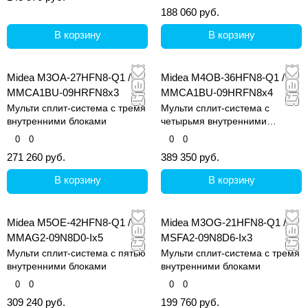
188 060 руб.
В корзину
В корзину
Midea M3OA-27HFN8-Q1 /
Midea M4OB-36HFN8-Q1 /
MMCA1BU-09HRFN8x3
MMCA1BU-09HRFN8x4
Мульти сплит-система с тремя
Мульти сплит-система с
внутренними блоками
четырьмя внутренними
блоками
0
0
0
0
271 260 руб.
389 350 руб.
В корзину
В корзину
Midea M5OE-42HFN8-Q1 /
Midea M3OG-21HFN8-Q1 /
MMAG2-09N8D0-Ix5
MSFA2-09N8D6-Ix3
Мульти сплит-система с пятью
Мульти сплит-система с тремя
внутренними блоками
внутренними блоками
0
0
0
0
309 240 руб.
199 760 руб.