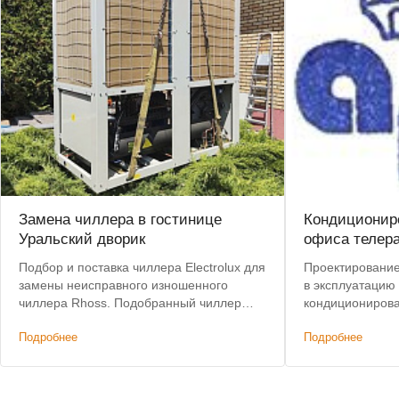
Замена чиллера в гостинице
Кондиционир
Уральский дворик
офиса телер
Подбор и поставка чиллера Electrolux для
Проектирование,
замены неисправного изношенного
в эксплуатацию
чиллера Rhoss. Подобранный чиллер
кондиционирова
позволил сохранить действующую
Подробнее
Подробнее
систему коммуникаций и фанкойлов без
изменений.