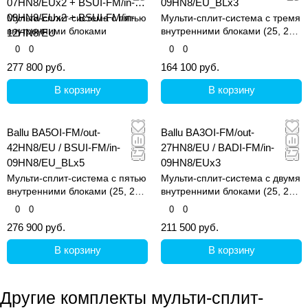
07HN8/EUx2 + BSUI-FM/in-
09HN8/EU_BLx3
09HN8/EUx2 + BSUI-FM/in-
Мульти-сплит-система с пятью
Мульти-сплит-система с тремя
внутренними блоками
внутренними блоками (25, 25
12HN8/EU
и 25 кв.м)
0
0
0
0
277 800 руб.
164 100 руб.
В корзину
В корзину
Ballu BA5OI-FM/out-
Ballu BA3OI-FM/out-
42HN8/EU / BSUI-FM/in-
27HN8/EU / BADI-FM/in-
09HN8/EU_BLx5
09HN8/EUx3
Мульти-сплит-система с пятью
Мульти-сплит-система с двумя
внутренними блоками (25, 25,
внутренними блоками (25, 25
25, 25 и 25 кв.м)
и 25 кв.м)
0
0
0
0
276 900 руб.
211 500 руб.
В корзину
В корзину
Другие комплекты мульти-сплит-