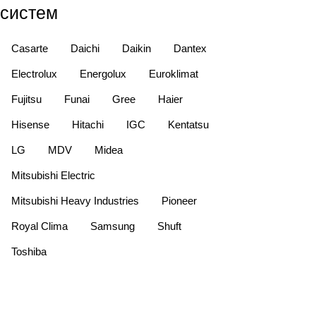
систем
Casarte
Daichi
Daikin
Dantex
Electrolux
Energolux
Euroklimat
Fujitsu
Funai
Gree
Haier
Hisense
Hitachi
IGC
Kentatsu
LG
MDV
Midea
Mitsubishi Electric
Mitsubishi Heavy Industries
Pioneer
Royal Clima
Samsung
Shuft
Toshiba