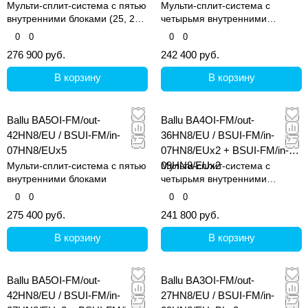
Мульти-сплит-система с пятью
Мульти-сплит-система с
внутренними блоками (25, 25,
четырьмя внутренними
25, 25 и 25 кв.м)
блоками (25, 25, 25 и 25 кв.м)
0
0
0
0
276 900 руб.
242 400 руб.
В корзину
В корзину
Ballu BA5OI-FM/out-
Ballu BA4OI-FM/out-
42HN8/EU / BSUI-FM/in-
36HN8/EU / BSUI-FM/in-
07HN8/EUx5
07HN8/EUx2 + BSUI-FM/in-
09HN8/EUx2
Мульти-сплит-система с пятью
Мульти-сплит-система с
внутренними блоками
четырьмя внутренними
блоками
0
0
0
0
275 400 руб.
241 800 руб.
В корзину
В корзину
Ballu BA5OI-FM/out-
Ballu BA3OI-FM/out-
42HN8/EU / BSUI-FM/in-
27HN8/EU / BSUI-FM/in-