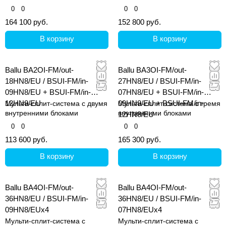
и 25 кв.м)
и 20 кв.м)
0
0
0
0
164 100 руб.
152 800 руб.
В корзину
В корзину
Ballu BA2OI-FM/out-
Ballu BA3OI-FM/out-
18HN8/EU / BSUI-FM/in-
27HN8/EU / BSUI-FM/in-
09HN8/EU + BSUI-FM/in-
07HN8/EU + BSUI-FM/in-
12HN8/EU
09HN8/EU + BSUI-FM/in-
Мульти-сплит-система с двумя
Мульти-сплит-система с тремя
внутренними блоками
внутренними блоками
12HN8/EU
0
0
0
0
113 600 руб.
165 300 руб.
В корзину
В корзину
Ballu BA4OI-FM/out-
Ballu BA4OI-FM/out-
36HN8/EU / BSUI-FM/in-
36HN8/EU / BSUI-FM/in-
09HN8/EUx4
07HN8/EUx4
Мульти-сплит-система с
Мульти-сплит-система с