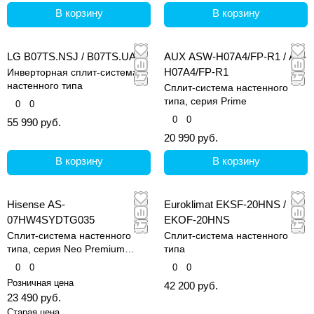
В корзину
В корзину
LG B07TS.NSJ / B07TS.UA3
AUX ASW-H07A4/FP-R1 / AS-
H07A4/FP-R1
Инверторная сплит-система
настенного типа
Сплит-система настенного
типа, серия Prime
0
0
0
0
55 990 руб.
20 990 руб.
В корзину
В корзину
Hisense AS-
Euroklimat EKSF-20HNS /
07HW4SYDTG035
EKOF-20HNS
Сплит-система настенного
Сплит-система настенного
типа, серия Neo Premium
типа
Classic A
0
0
0
0
Розничная цена
42 200 руб.
23 490 руб.
Старая цена