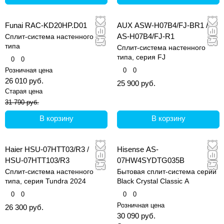
Funai RAC-KD20HP.D01
AUX ASW-H07B4/FJ-BR1 /
AS-H07B4/FJ-R1
Сплит-система настенного
типа
Сплит-система настенного
типа, серия FJ
0
0
Розничная цена
0
0
26 010 руб.
25 900 руб.
Старая цена
31 790 руб.
В корзину
В корзину
Haier HSU-07HTT03/R3 /
Hisense AS-
HSU-07HTT103/R3
07HW4SYDTG035В
Сплит-система настенного
Бытовая сплит-система серии
типа, серия Tundra 2024
Black Crystal Classic A
0
0
0
0
Розничная цена
26 300 руб.
30 090 руб.