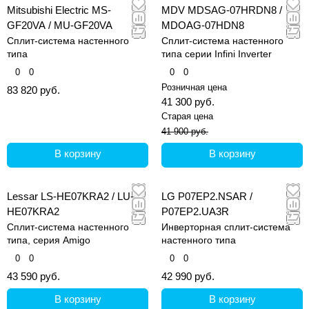
Mitsubishi Electric MS-
MDV MDSAG-07HRDN8 /
GF20VA / MU-GF20VA
MDOAG-07HDN8
Сплит-система настенного
Сплит-система настенного
типа
типа серии Infini Inverter
0
0
0
0
Розничная цена
83 820 руб.
41 300 руб.
Старая цена
41 900 руб.
В корзину
В корзину
Lessar LS-HE07KRA2 / LU-
LG P07EP2.NSAR /
HE07KRA2
P07EP2.UA3R
Сплит-система настенного
Инверторная сплит-система
типа, серия Amigo
настенного типа
0
0
0
0
43 590 руб.
42 990 руб.
В корзину
В корзину