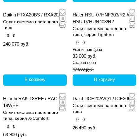
Daikin FTXA20BS / RXA20A
Haier HSU-07HNF303/R2-W /
HSU-07HUN403/R2
Сплит-система настенного
типа
Сплит-система настенного
типа, серия Lightera
0
0
0
0
248 070 руб.
Розничная цена
33 000 руб.
Старая цена
47 900 руб.
В корзину
В корзину
Hitachi RAK-18REF / RAC-
Daichi ICE20AVQ1 / ICE20FV1
18WEF
Сплит-система настенного
типа
Сплит-система настенного
типа, серия X-Comfort
0
0
0
0
26 490 руб.
63 900 руб.