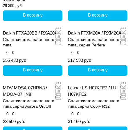
29 390 руб.
В корзину
В корзину
Daikin FTXA20BB / RXA20A
Daikin FTXM20A / RXM20A
Сплит-система настенного
Сплит-система настенного
типа
типа, серия Perfera
0
0
0
0
255 430 руб.
217 990 руб.
В корзину
В корзину
MDV MDSA-07HRN8 /
Lessar LS-H07KFE2 / LU-
MDOA-07HN8
H07KFE2
Сплит-система настенного
Сплит-система настенного
типа серии Aurora On/Off
типа серии Cool+ R32
0
0
0
0
28 500 руб.
31 160 руб.