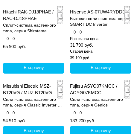
Hitachi RAK-DJ18PHAE /
Hisense AS-07UW4RYDDB00
RAC-DJ18PHAE
Бытовая сплит-система серии
SMART DC Inverter
Сплит-система настенного
типа, серия Shiratama
0
0
0
0
Розничная цена
31 790 руб.
65 900 руб.
Старая цена
39 190 руб.
В корзину
В корзину
Mitsubishi Electric MSZ-
Fujitsu ASYG07KMCC /
BT20VG / MUZ-BT20VG
AOYG07KMCC
Сплит-система настенного
Сплит-система настенного
типа, серия Classic Inverter BT
типа, серия Genios
Pro Limited Edition
0
0
0
0
94 910 руб.
133 200 руб.
В корзину
В корзину