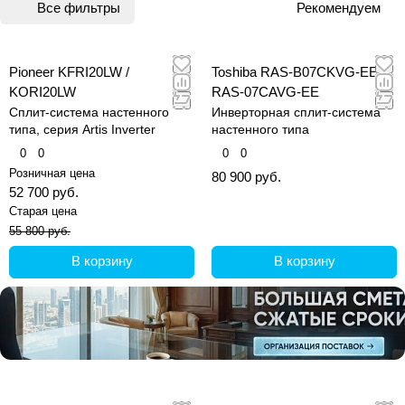
Все фильтры
Рекомендуем
Pioneer KFRI20LW /
Toshiba RAS-B07CKVG-EE /
KORI20LW
RAS-07CAVG-EE
Сплит-система настенного
Инверторная сплит-система
типа, серия Artis Inverter
настенного типа
0
0
0
0
Розничная цена
80 900 руб.
52 700 руб.
Старая цена
55 800 руб.
В корзину
В корзину