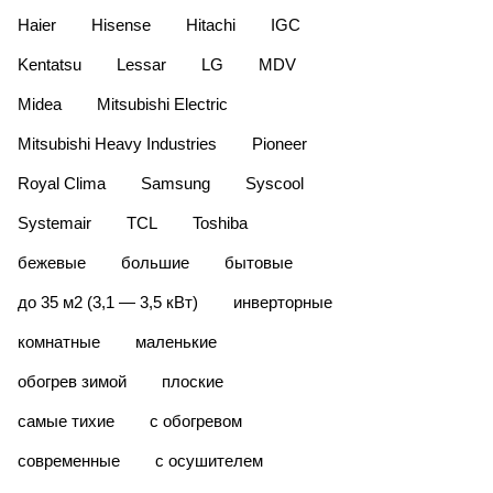
Haier
Hisense
Hitachi
IGC
Kentatsu
Lessar
LG
MDV
Midea
Mitsubishi Electric
Mitsubishi Heavy Industries
Pioneer
Royal Clima
Samsung
Syscool
Systemair
TCL
Toshiba
бежевые
большие
бытовые
до 35 м2 (3,1 — 3,5 кВт)
инверторные
комнатные
маленькие
обогрев зимой
плоские
самые тихие
с обогревом
современные
с осушителем