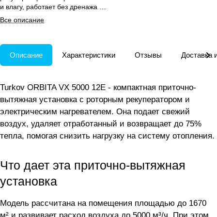
и влагу, работает без дренажа и
подходит для офисов и кафе.
Все описание
Описание
Характеристики
Отзывы
Доставка 
Turkov ORBITA VX 5000 12E - компактная приточно-
вытяжная установка с роторным рекуператором и
электрическим нагревателем. Она подает свежий
воздух, удаляет отработанный и возвращает до 75%
тепла, помогая снизить нагрузку на систему отопления.
Что дает эта приточно-вытяжная
установка
Модель рассчитана на помещения площадью до 1670
м² и развивает расход воздуха до 5000 м³/ч. При этом