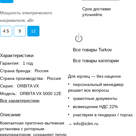
Срок доставки
Мощность электрического
уточняйте
нагревателя, кВт
4.5
9
12
Все товары Turkov
Характеристики
Все товары категории
Гарантия
:
1 год
Страна бренда
:
Россия
Для юрлиц — без наценок
Страна производства
:
Россия
персональный менеджер
Серия
:
ORBITA VX
решает все вопросы
Модель
:
ORBITA VX 5000 12E
грамотные документы
Все характеристики
возмещение НДС 22%
Описание
участвуем в тендерах / торгах
Компактная приточно-вытяжная
→
info@iclim.ru
установка с роторным
рекуператором: сохраняет тепло