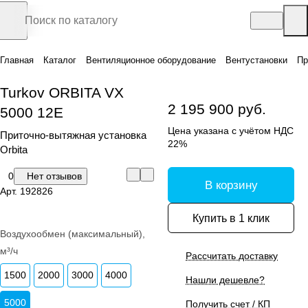
Главная
Каталог
Вентиляционное оборудование
Вентустановки
Пр
Turkov ORBITA VX
2 195 900 руб.
5000 12E
Цена указана с учётом НДС
Приточно-вытяжная установка
22%
Orbita
0
Нет отзывов
В корзину
Арт.
192826
Купить в 1 клик
Воздухообмен (максимальный),
м³/ч
Рассчитать доставку
1500
2000
3000
4000
Нашли дешевле?
5000
Получить счет / КП