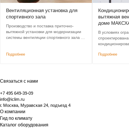
Вентиляционная установка для
Кондициониро
спортивного зала
вытяжная вен
доме МАКСХ
Производство и поставка приточно-
вытяжной установки для модернизации
В условиях огр
системы вентиляции спортивного зала в
спроектирована
центре Москвы. Срок поставки сокращен
кондиционирова
с 8 до 4 недель.
этажного дома,
Подробнее
Подробнее
характеристик
решениям. Доп
было сохранени
Связаться с нами
+7 495 649-39-09
info@iclim.ru
г. Москва, Муравская 24, подъезд 4
О компании
Гид по климату
Каталог оборудования